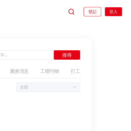
登記
登入
搜尋
屬會消息
工聯刊物
打工仔權益
參政為勞工
全部