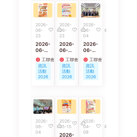
2026-
2026-
2026-
06-
06-
06-
23
23
04
2026-
2026-
2026-
06-
06-
06-
23
23
04
工聯會
工聯會
工聯會
【6月
慶回歸
香港保
資訊
資訊
資訊
28日
29周
險業總
活動
活動
活動
約定
年 全
工會與
2026
2026
2026
你】慶
民健康
保監局
回歸工
遍社區
代表會
聯優惠
全港街
面交流
展銷
站
行業發
展問題
2026-
2026-
2026-
2
06-
05-15
04-
04
08
2026-