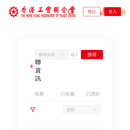
登記
登入
工
搜尋
搜尋全部
聯
資
訊
推薦
已收藏
已讚好
影片中
全部