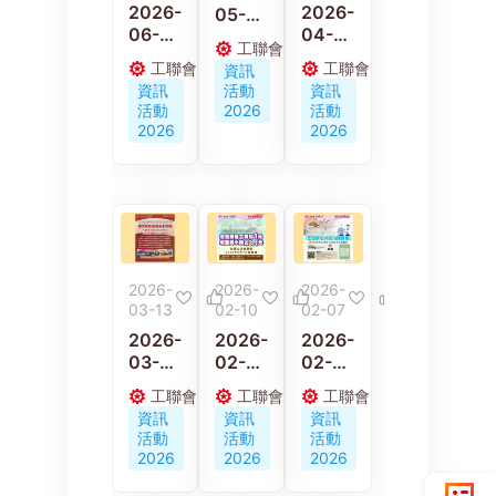
2026-
2026-
05-
06-
04-
15
工聯會
04
08
【會員
工聯會
工聯會
資訊
香港文
2026
有賞】
資訊
活動
資訊
職及專
「同心
工聯會
活動
2026
活動
業人員
賀會慶
福利優
2026
2026
總會舉
•聚力
惠意見
辦「行
十五
調查
行出狀
五」有
元」殯
獎問答
儀主題
遊戲
講座
2026-
2026-
2026-
03-13
02-10
02-07
2026-
2026-
2026-
03-
02-
02-
13
10
07
工聯會
工聯會
工聯會
工聯會
工聯權
政府推
資訊
資訊
資訊
社會事
委回應
「乙肝
活動
活動
活動
務委員
最低工
共治」
2026
2026
2026
會設大
資建議
今日起
廈管理
水平
（2月