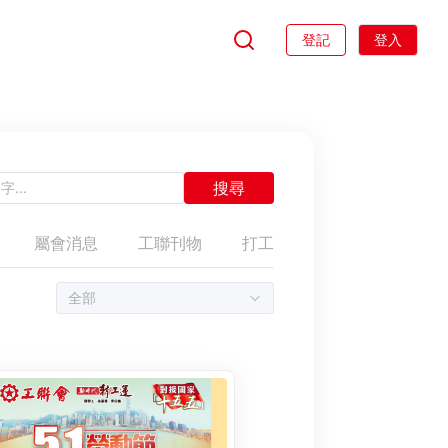
登記
登入
搜尋
屬會消息
工聯刊物
打工仔權益
參政為勞工
全部