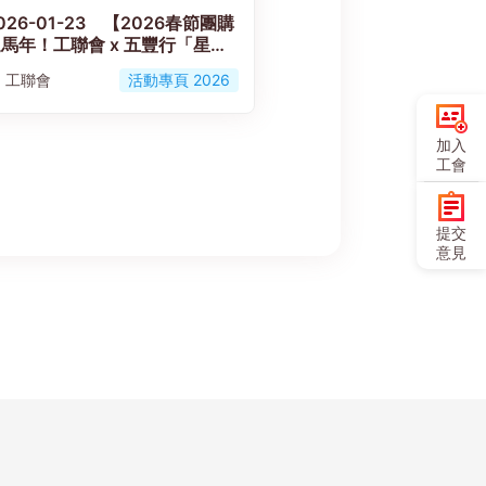
026-01-23 【2026春節團購
馬年！工聯會 x 五豐行「星耀
里 · 暖心同行」春節團購優
工聯會
活動專頁 2026
惠】專頁
加入
工會
提交
意見