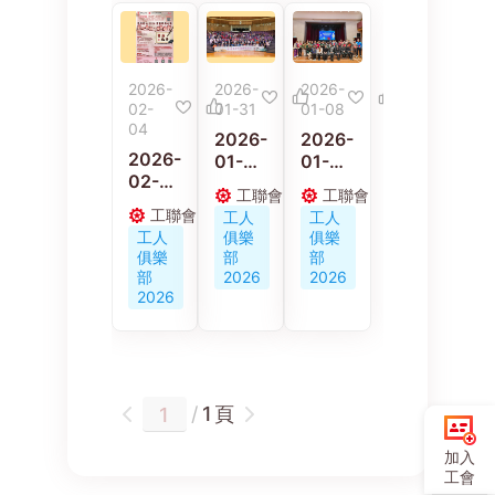
2026-
2026-
2026-
02-
01-31
01-08
04
2026-
2026-
2026-
01-
01-
02-
31
08
工聯會
工聯會
04
首屆香
工聯會
工聯會
工人
工人
「墨影
港青少
職業再
工人
俱樂
俱樂
匠心
年粵曲
訓練中
俱樂
部
部
2026
決賽圓
心「職
部
2026
2026
」書畫
滿收官
業技能
2026
攝影比
推動粵
等級認
賽現正
劇藝術
定證書
接受報
傳承與
頒發儀
名！
培育青
式」圓
年曲藝
滿舉行
頁
/
1
人才
30考
生考獲
加入
證書
工會