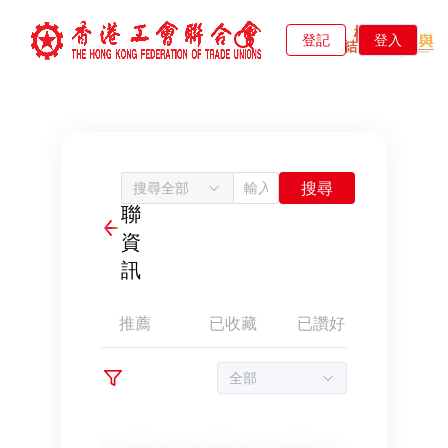
登記
登入
工
搜尋
搜尋全部
聯
資
訊
推薦
已收藏
已讚好
影片中
全部