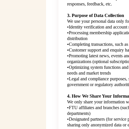
responses, feedback, etc.
3. Purpose of Data Collection
We use your personal data only fo
•Identity verification and accoun
•Processing membership applicati
distribution
•Completing transactions, such as
•Customer support and enquiry h
•Promoting latest news, events an
organizations (optional subscripti
•Optimizing system functions and
needs and market trends
•Legal and compliance purposes, 
government or regulatory authorit
4. How We Share Your Informa
We only share your information wi
•FTU affiliates and branches (such
departments)
•Designated partners (for service 
sharing only anonymized data or e