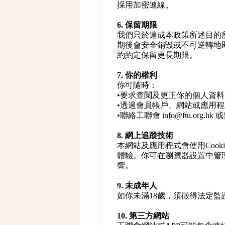
採用加密連線。
6. 保留期限
我們只於達成本政策所述目的
期後會安全銷毀或不可逆轉地
約約定保留更長期限。
7. 你的權利
你可隨時：
•要求查閱及更正你的個人資料
•透過會員帳戶、網站或應用
•聯絡工聯會 info@ftu.org.h
8. 網上追蹤技術
本網站及應用程式會使用Cook
體驗。你可在瀏覽器設置中管理C
響。
9. 未成年人
如你未滿18歲，須徵得法定
10. 第三方網站