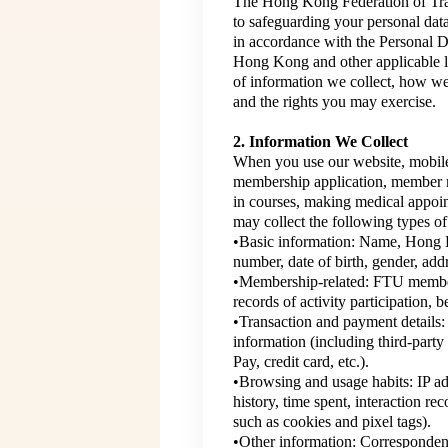
The Hong Kong Federation of Tra
to safeguarding your personal dat
in accordance with the Personal 
Hong Kong and other applicable la
of information we collect, how we
and the rights you may exercise.
2. Information We Collect
When you use our website, mobile
membership application, member m
in courses, making medical appoint
may collect the following types of
•Basic information: Name, Hong 
number, date of birth, gender, add
•Membership-related: FTU member
records of activity participation, 
•Transaction and payment details: 
information (including third-part
Pay, credit card, etc.).
•Browsing and usage habits: IP ad
history, time spent, interaction re
such as cookies and pixel tags).
•Other information: Corresponde