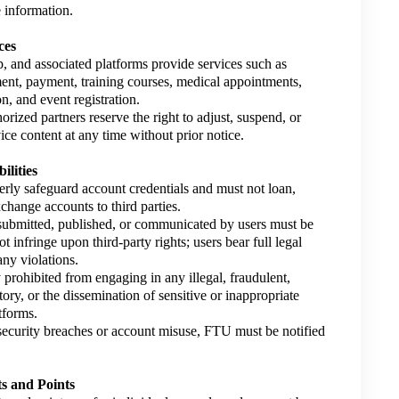
e information.
ces
, and associated platforms provide services such as
t, payment, training courses, medical appointments,
n, and event registration.
orized partners reserve the right to adjust, suspend, or
ice content at any time without prior notice.
ilities
erly safeguard account credentials and must not loan,
exchange accounts to third parties.
 submitted, published, or communicated by users must be
t infringe upon third-party rights; users bear full legal
any violations.
ly prohibited from engaging in any illegal, fraudulent,
ory, or the dissemination of sensitive or inappropriate
tforms.
 security breaches or account misuse, FTU must be notified
s and Points