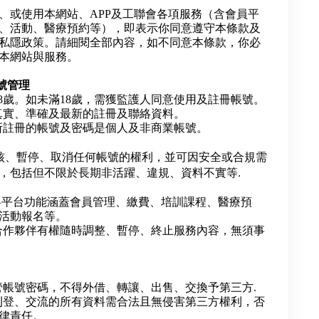
、或使用本網站、APP及工聯會各項服務（含會員平
、活動、醫療預約等），即表示你同意遵守本條款及
私隱政策。請細閱全部內容，如不同意本條款，你必
本網站與服務。
號管理
18歲。如未滿18歲，需獲監護人同意使用及註冊帳號。
真實、準確及最新的註冊及聯絡資料。
所註冊的帳號及密碼是個人及非商業帳號。
核、暫停、取消任何帳號的權利，並可因安全或合規需
，包括但不限於長期非活躍、違規、資料不實等.
及各平台功能涵蓋會員管理、繳費、培訓課程、醫療預
活動報名等。
合作夥伴有權隨時調整、暫停、終止服務內容，無須事
管帳號密碼，不得外借、轉讓、出售、交換予第三方.
刊登、交流的所有資料需合法且無侵害第三方權利，否
律責任。