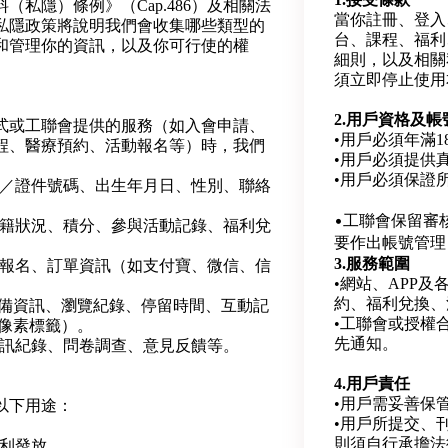
私隱）條例》（Cap.486）及相關法
當你註冊、登入
私隱政策將說明我們會收集哪些類型的
台、課程、福利
和管理你的資訊，以及你可行使的權
細則，以及相關
須立即停止使用
2.用戶資格及帳
式或工聯會提供的服務（如入會申請、
•用戶必須年滿
程、醫療預約、活動報名等）時，我們
•用戶必須提供
•用戶必須保證
碼／證件號碼、出生年月日、性別、聯絡
。
•工聯會保留審
會籍狀況、積分、參與活動記錄、福利兌
要作出帳號管理
3.服務範圍
程報名、訂單資訊（如支付寶、微信、信
•網站、APP
約、福利兌換、
設備資訊、瀏覽紀錄、停留時間、互動記
•工聯會或授權
、像素標籤）。
先通知。
通訊紀錄、問卷調查、意見反饋等。
4.用戶責任
•用戶需妥善保
以下用途：
•用戶所提交、
則須自行承擔法
福利發放