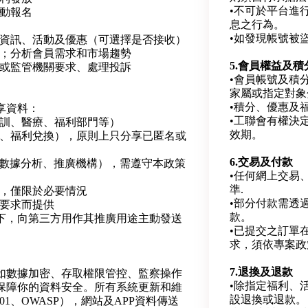
•不可於平台進
活動報名
息之行為。
•如發現帳號被
新資訊、活動及優惠（可選擇是否接收）
驗；分析會員需求和市場趨勢
5.會員權益及積
府或監管機關要求、處理投訴
•會員帳號及積
家屬或指定對象
•積分、優惠及
享資料：
•工聯會有權決
培訓、醫療、福利部門等）
效期。
廣、福利兌換），原則上只分享已匿名或
6.交易及付款
、數據分析、推廣機構），需遵守本政策
•任何網上交易
準.
司，僅限於必要情況
•部分付款需透
例要求而提供
款。
下，向第三方用作其推廣用途主動發送
•已提交之訂單
求，須依專案政
7.退換及退款
如數據加密、存取權限管控、監察操作
•除指定福利、
保障你的資料安全。所有系統更新和維
設退換或退款。
001、OWASP），網站及APP資料傳送