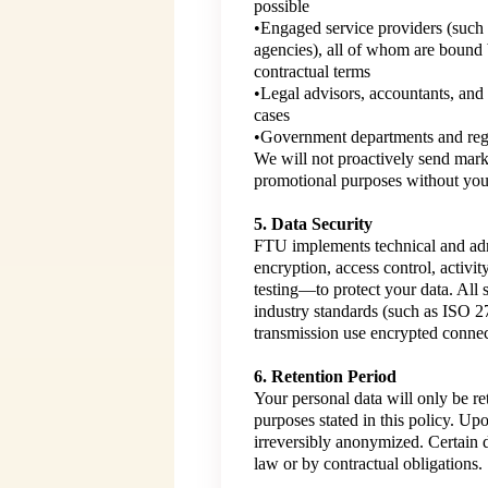
possible
•Engaged service providers (such 
agencies), all of whom are bound b
contractual terms
•Legal advisors, accountants, and 
cases
•Government departments and regu
We will not proactively send market
promotional purposes without you
5. Data Security
FTU implements technical and adm
encryption, access control, activit
testing—to protect your data. All
industry standards (such as ISO
transmission use encrypted connec
6. Retention Period
Your personal data will only be ret
purposes stated in this policy. Up
irreversibly anonymized. Certain 
law or by contractual obligations.