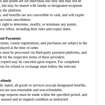
 and points are for individual use only and may not be
d, but may be shared with family or designated recipients
y the platform.
s, and benefits are not convertible to cash, and will expire
account cancellation.
 right to determine, modify, or terminate any points,
ive offers, including their rules and expiry dates.
 and Payments
ctions, course registrations, and purchases are subject to the
splayed at the time of order.
s must be processed via third-party payment platforms, and
de by the respective terms of these providers.
accepted may be canceled upon request. For completed
ests for refund or exchange must follow the relevant
Refunds
lly stated, all goods or services (except designated benefits,
rses) are non-returnable and non-refundable.
nge requests must be made within the specified period, and
unused and in original condition as instructed.