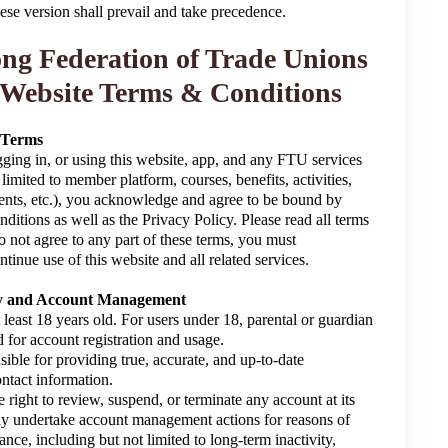
ese version shall prevail and take precedence.
g Federation of Trade Unions
Website Terms & Conditions
f Terms
gging in, or using this website, app, and any FTU services
 limited to member platform, courses, benefits, activities,
nts, etc.), you acknowledge and agree to be bound by
itions as well as the Privacy Policy. Please read all terms
do not agree to any part of these terms, you must
tinue use of this website and all related services.
lity and Account Management
 least 18 years old. For users under 18, parental or guardian
d for account registration and usage.
sible for providing true, accurate, and up-to-date
ontact information.
 right to review, suspend, or terminate any account at its
ay undertake account management actions for reasons of
ance, including but not limited to long-term inactivity,