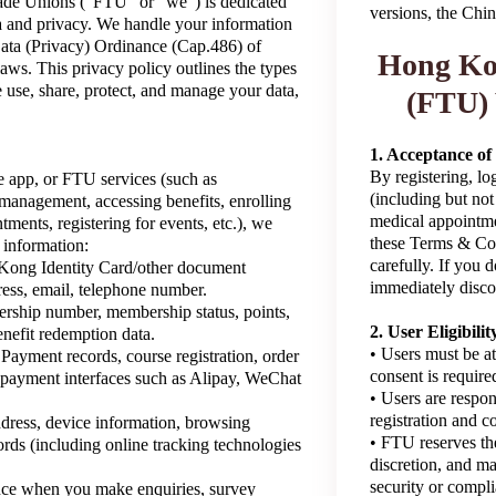
de Unions ("FTU" or "we") is dedicated
versions, the Chin
a and privacy. We handle your information
Data (Privacy) Ordinance (Cap.486) of
Hong Kon
ws. This privacy policy outlines the types
 use, share, protect, and manage your data,
(FTU) 
1. Acceptance o
By registering, lo
 app, or FTU services (such as
(including but not
anagement, accessing benefits, enrolling
medical appointme
ments, registering for events, etc.), we
these Terms & Cond
 information:
carefully. If you 
Kong Identity Card/other document
immediately discon
ress, email, telephone number.
ship number, membership status, points,
2. User Eligibi
benefit redemption data.
• Users must be at
Payment records, course registration, order
consent is require
y payment interfaces such as Alipay, WeChat
• Users are respon
registration and c
dress, device information, browsing
• FTU reserves the
cords (including online tracking technologies
discretion, and m
security or compli
nce when you make enquiries, survey