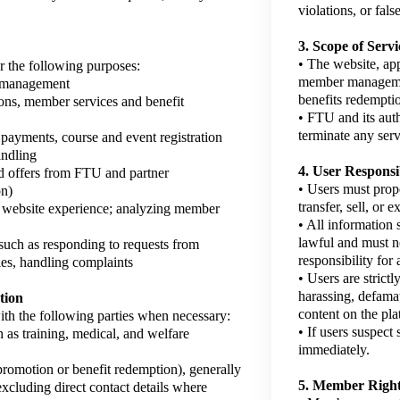
violations, or fals
3. Scope of Servi
• The website, app
r the following purposes:
member managemen
t management
benefits redemptio
ons, member services and benefit
• FTU and its auth
terminate any serv
 payments, course and event registration
andling
4. User Responsib
d offers from FTU and partner
• Users must prop
on)
transfer, sell, or 
 website experience; analyzing member
• All information
lawful and must no
such as responding to requests from
responsibility for 
ies, handling complaints
• Users are strict
harassing, defamat
tion
content on the pla
th the following parties when necessary:
• If users suspect
 as training, medical, and welfare
immediately.
promotion or benefit redemption), generally
5. Member Right
xcluding direct contact details where