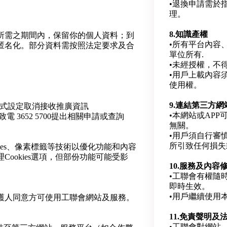
•退換申請需於
理。
8.知識產權
所需之期間內，保留你的個人資料；到
•所有平台內容
匿名化。部分資料需按照法定要求及合
單位所有.
•未經授權，不
•用戶上載內容
使用權。
9.連結第三方網
程式設定取消接收推廣資訊
•本網站或AP
k 或致電 3652 5700提出相關申請或查詢
無關。
•用戶須自行審
所引致任何損失
ies、像素標籤等技術以優化功能和內容
ookies選項，但部份功能可能受影
10.服務及內容
•工聯會有權隨
即時生效。
•用戶繼續使用
監護人同意方可使用工聯會網站及服務。
11.免責聲明及
•工聯會對網站