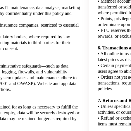
• Member accounts
transferred or sol
as IT maintenance, data analysis, marketing
where permitted b
y confidentiality under this policy and
• Points, privilege
or terminate upon 
insurance companies, restricted to essential
• FTU reserves the
rewards, or exclus
latory bodies, where required by law
ing materials to third parties for their
6. Transactions
r consent.
• All online transa
latest prices as di
• Certain payment
inistrative safeguards—such as data
users agree to abi
y logging, firewalls, and vulnerability
• Orders not yet 
 system updates and maintenance adhere to
transactions, requ
 27001 and OWASP). Website and app data
policies.
tions.
7. Returns and 
• Unless specifica
ained for as long as necessary to fulfill the
activities, or cou
on expiry, data will be securely destroyed or
• Refund or excha
data may be retained longer as required by
items must remain 