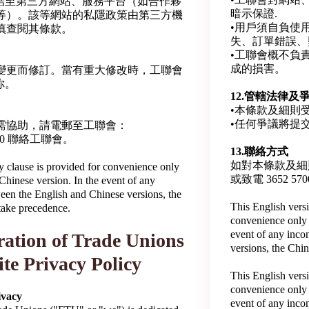
連結至第三方網站、服務平台（如合作夥
暗示保證.
等）。該等網站的私隱政策由第三方機
•用戶須自負使
慎查閱其條款。
失、訂單錯誤、
•工聯會概不負
成的損害。
變更而修訂。當有重大修改時，工聯會
你。
12.管轄法律及
•本條款及細則
•任何爭議將提
需協助，請電郵至工聯會：
 5700 聯絡工聯會。
13.聯絡方式
如對本條款及細則有
cy clause is provided for convenience only
或致電 3652 5
l Chinese version. In the event of any
een the English and Chinese versions, the
This English vers
 take precedence.
convenience only a
event of any inco
ation of Trade Unions
versions, the Chin
te Privacy Policy
This English vers
convenience only a
ivacy
event of any inco