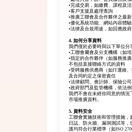
•完成交易，如繳費、課程及
•客戶支援及處理查詢
•推廣工聯會及合作夥伴之最
•優化系統功能、網站內容體
•法律及合規用途，如回應政
4. 如何分享資料
我們僅於必要時與以下單位分
•工聯會屬會及分支機構（如
•指定的合作夥伴（如服務推
不包括直接聯絡方式的資料
•受聘服務供應商（如IT運維
及合同約定之保密責任
•法律顧問、會計師、保險公
•政府部門及監管機構，依法
我們不會在未經你同意的情況
市場推廣資料。
5. 資料安全
工聯會實施技術和管理措施，
日誌、防火牆、漏洞測試等，
護均符合行業標準（如ISO 27