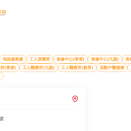
地區服務處
工人俱樂部
進修中心(香港)
進修中心(九龍)
進
所(香港)
工人醫療所(九龍)
工人醫療所(新界)
流動中醫服務
心
號