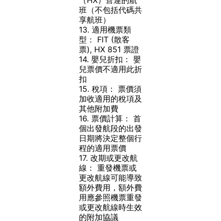
（HX）營運的航
班（不包括代碼共
享航班）
13.
適用機票類
型：
FIT (散客
票), HX 851 票證
14.
嬰兒折扣：
嬰
兒票價不適用此折
扣
15.
稅項：
票價須
加收適用的稅項及
其他附加費
16.
票價計算：
首
個出發航段的出發
日期將決定整個行
程的適用票價
17.
改期或更改航
線：
重發機票或
更改航線可能導致
額外費用，額外費
用應參照機票重發
或更改航線時生效
的附加協議