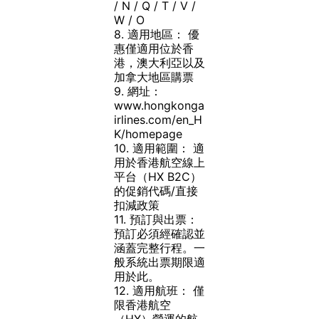
/ N / Q / T / V /
W / O
8.
適用地區：
優
惠僅適用位於香
港，澳大利亞以及
加拿大地區購票
9.
網址：
www.hongkonga
irlines.com/en_H
K/homepage
10.
適用範圍：
適
用於香港航空線上
平台（HX B2C）
的促銷代碼/直接
扣減政策
11.
預訂與出票：
預訂必須經確認並
涵蓋完整行程。一
般系統出票期限適
用於此。
12.
適用航班：
僅
限香港航空