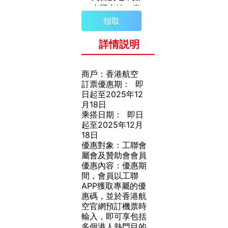
中國內地、泰
國、澳大利亞
領取
及日本等，單
程或來回機票
詳情説明
92折優惠！
商戶：
香港航空
訂票優惠期：
即
日起至2025年12
月18日
乘搭日期：
即日
起至2025年12月
18日
優惠對象：
工聯會
屬會及贊助會會員
優惠內容：
優惠期
間，會員以工聯
APP獲取專屬的優
惠碼，並於香港航
空官網預訂機票時
輸入，即可享包括
多個港人熱門目的