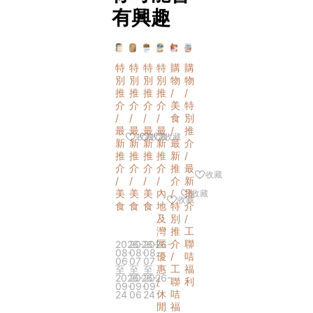
有興趣
特
特
特
特
購
購
別
別
別
別
物
物
推
推
推
推
/
/
介
介
介
介
美
特
/
/
/
/
食
別
最
最
最
最
/
推
收藏
收藏
收藏
新
新
新
新
最
介
推
推
推
推
新
/
介
介
介
介
推
最
收藏
/
/
/
/
介
新
美
美
美
內
/
推
收藏
收藏
食
食
食
地
特
介
及
別
/
【節日美食】中秋月餅禮券優惠．工聯優惠中心
【節日美食】尖沙咀帝苑酒店星級月餅優惠
【節日美食】維港凱悅尚萃酒店月餅禮盒
灣
推
工
區
介
聯
2026-
2026-
2026-
08-
08-
08-
優
/
咭
06
07
07
惠
工
福
至
至
至
2026-
2026-
2026-
/
聯
利
09-
09-
09-
休
咭
24
06
24
【慶回歸】健康．家保健品線上6折優惠
閒
福