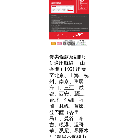
優惠條款及細則:
1.
適用航線：
由
香港 (HKG) 出發
至北京、上海、杭
州、南京、重慶、
海口、三亞、成
都、西安、麗江、
台北、沖繩、福
岡、札幌、首爾、
登巴薩（峇里
島）、曼谷、布
吉、峴港、溫哥
華、悉尼、墨爾本
*（墨爾本航線由