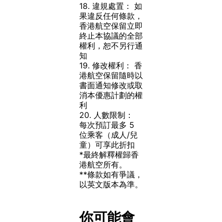
18.
違規處置：
如
果違反任何條款，
香港航空保留立即
終止本協議的全部
權利，恕不另行通
知
19.
修改權利：
香
港航空保留隨時以
書面通知修改或取
消本優惠計劃的權
利
20.
人數限制：
每次預訂最多 5
位乘客（成人/兒
童）可享此折扣
*最終解釋權歸香
港航空所有。
**條款如有爭議，
以英文版本為準。
你可能會