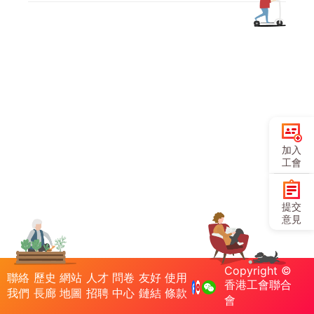
加入
工會
提交
意見
Copyright ©
聯絡
歷史
網站
人才
問卷
友好
使用
香港工會聯合
我們
長廊
地圖
招聘
中心
鏈結
條款
會