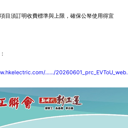
項目須訂明收費標準與上限，確保公帑使用得宜
：
ww.hkelectric.com/....../20260601_prc_EVToU_web