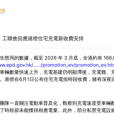
-02 工聯會回應港燈住宅充電新收費安排
態局的數據，截至 2026 年 3 月底，全港約有 166,
ww.epd.gov.hk/....../promotion_ev/promotion_ev.h
車輛數量快速上升，充電基建仍明顯滯後，充電難、
。港燈在6月1日公布住宅充電按時段收費，雖有深夜
團隊一直關注電動車普及化，觀察到充電速度受車輛
了時租卻未能獲得相應電量。此外，部分私營充電設