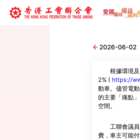
2026-06
根據環境及生
2% (
https://w
動車。儘管電動
的主要「痛點」
空間。
工聯會議員
費，車主可能付