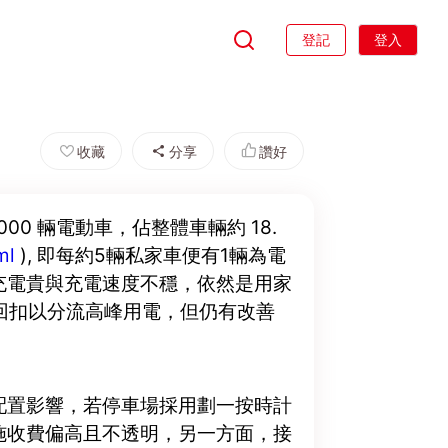
登記
登入
收藏
分享
讚好
000 輛電動車，佔整體車輛約 18.
tml
), 即每約5輛私家車便有1輛為電
充電貴與充電速度不穩，依然是用家
回扣以分流高峰用電，但仍有改善
配置影響，若停車場採用劃一按時計
施收費偏高且不透明，另一方面，接