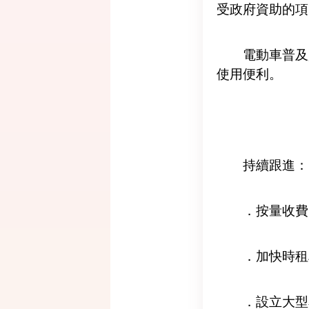
受政府資助的項
電動車普及
使用便利。
持續跟進：
．按量收費
．加快時租
．設立大型