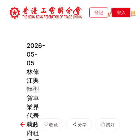
登記
登入
2026-
05-
05
林偉
江與
輕型
貨車
業界
代表
就政
收藏
分享
讚好
府租