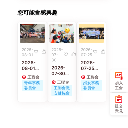
您可能會感興趣
2026-
2026-
2026-
08-01
07-
07-25
30
2026-
2026-
2026-
08-01
07-25
07-30
工聯青年
工聯會婦
工聯會
工聯會
工聯職安
義工走進
女事務委
工聯會
加入
青年事務
婦女事務
健協會連
佛山 感受
員會舉辦
工會
委員會
工聯會職
委員會
同區議員
嶺南工藝
《小蟲蟲
安健協會
古偉冰探
與文化傳
大冒險》
訪工作期
承
電影優先
提交
間受傷保
場
意見
安工友的
家屬