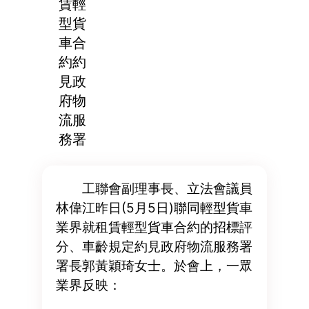
賃輕
型貨
車合
約約
見政
府物
流服
務署
工聯會副理事長、立法會議員
林偉江昨日(5月5日)聯同輕型貨車
業界就租賃輕型貨車合約的招標評
分、車齡規定約見政府物流服務署
署長郭黃穎琦女士。於會上，一眾
業界反映：