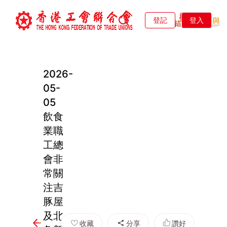
登記
登入
2026-
05-
05
飲食
業職
工總
會非
常關
注吉
豚屋
及北
收藏
分享
讚好