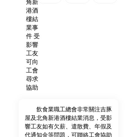
角新
港酒
樓結
業事
件 受
影響
工友
可向
工會
尋求
協助
飲食業職工總會非常關注吉豚
屋及北角新港酒樓結業消息，受影
響工友如有欠薪、遣散費、年假及
代通知金等問題，可聯絡工會協助