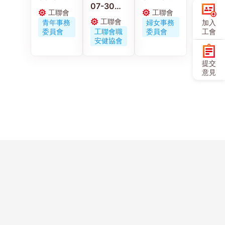
07-30
工聯青年
工聯會婦
工聯會
工聯會
工聯職安
義工走進
女事務委
工聯會
加入
青年事務
婦女事務
健協會連
佛山 感受
員會舉辦
工會
委員會
工聯會職
委員會
同區議員
嶺南工藝
《小蟲蟲
安健協會
古偉冰探
與文化傳
大冒險》
訪工作期
承
電影優先
提交
間受傷保
場
意見
安工友的
家屬
Copyright ©
聯絡
歷史
網站
人才
問卷
友好
使用
香港工會聯合