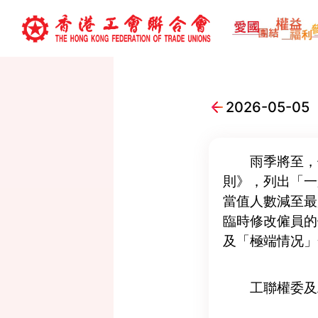
2026-05
雨季將至，
則》，列出「一
當值人數減至最
臨時修改僱員的
及「極端情况」
工聯權委及