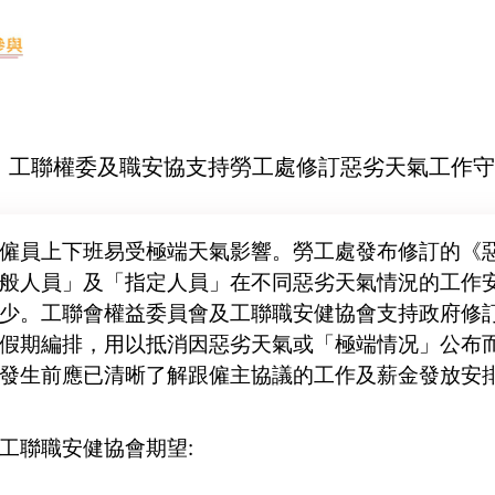
-05 工聯權委及職安協支持勞工處修訂惡劣天氣工作
僱員上下班易受極端天氣影響。勞工處發布修訂的《
般人員」及「指定人員」在不同惡劣天氣情況的工作
少。工聯會權益委員會及工聯職安健協會支持政府修
假期編排，用以抵消因惡劣天氣或「極端情况」公布
發生前應已清晰了解跟僱主協議的工作及薪金發放安
工聯職安健協會期望: