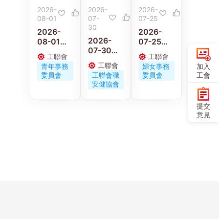
2026-
2026-
2026-
08-01
07-
07-25
30
2026-
2026-
2026-
08-01
07-25
07-30
工聯青年
工聯會婦
工聯會
工聯會
工聯職安
義工走進
女事務委
工聯會
加入
青年事務
婦女事務
健協會連
佛山 感受
員會舉辦
工會
委員會
工聯會職
委員會
同區議員
嶺南工藝
《小蟲蟲
安健協會
古偉冰探
與文化傳
大冒險》
訪工作期
承
電影優先
提交
間受傷保
場
意見
安工友的
家屬