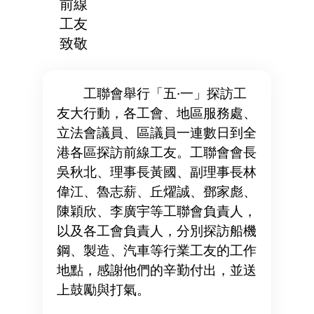
前線
工友
致敬
工聯會舉行「五·一」探訪工
友大行動，各工會、地區服務處、
立法會議員、區議員一連數日到全
港各區探訪前線工友。工聯會會長
吳秋北、理事長黃國、副理事長林
偉江、魯志薪、丘燿誠、鄧家彪、
陳穎欣、李廣宇等工聯會負責人，
以及各工會負責人，分別探訪船機
鋼、製造、汽車等行業工友的工作
地點，感謝他們的辛勤付出，並送
上鼓勵與打氣。