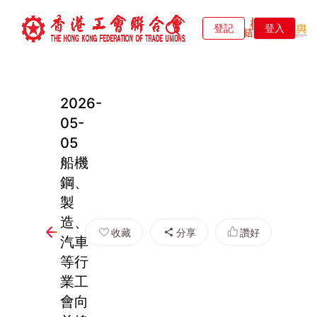
登記
登入
2026-
05-
05
船機
鋼、
製
造、
收藏
分享
讚好
汽車
等行
業工
會向