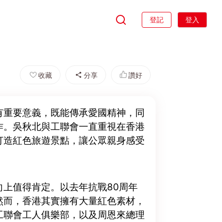
登記
登入
收藏
分享
讚好
有重要意義，既能傳承愛國精神，同
作。吳秋北與工聯會一直重視在香港
打造紅色旅遊景點，讓公眾親身感受
。
上值得肯定。以去年抗戰80周年
然而，香港其實擁有大量紅色素材，
工聯會工人俱樂部，以及周恩來總理