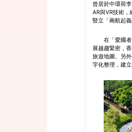
曾居於中環荷李
AR與VR技術
豎立「兩航起義
在「愛國者
展越趨緊密，香
旅遊地圖。另外
字化整理，建立