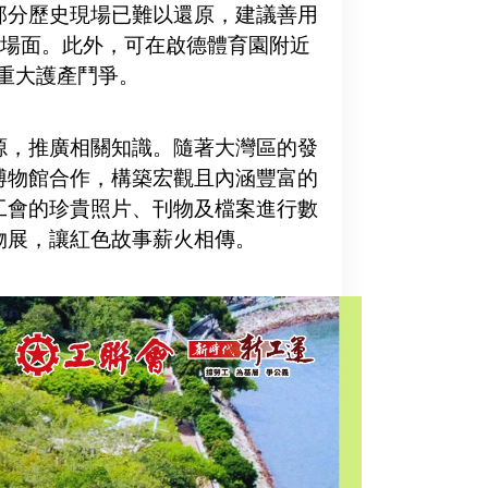
部分歷史現場已難以還原，建議善用
撼場面。此外，可在啟德體育園附近
場重大護產鬥爭。
源，推廣相關知識。隨著大灣區的發
博物館合作，構築宏觀且內涵豐富的
工會的珍貴照片、刊物及檔案進行數
物展，讓紅色故事薪火相傳。