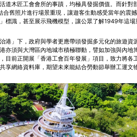
活道木匠工會會所的事蹟，均極具發掘價值。而針對
，結合舊照片進行場景重現，讓遊客生動感受當年的震
」標識，甚至展示飛機模型，讓公眾了解1949年這
治港」下，政府與學者更應帶頭發掘多元化的旅遊資
港亦須與大灣區內地城市積極聯動，譬如加強與內地
，目前正開展「香港工會百年發展」項目，致力將各
共享網絡資料庫，期望未來能結合勞動節舉辦工運文