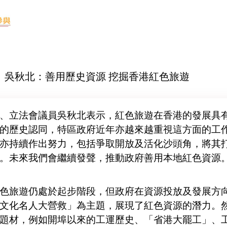
-04 吳秋北：善用歷史資源 挖掘香港紅色旅遊
、立法會議員吳秋北表示，紅色旅遊在香港的發展具
的歷史認同，特區政府近年亦越來越重視這方面的工
亦持續作出努力，包括爭取開放及活化沙頭角，將其
。未來我們會繼續發聲，推動政府善用本地紅色資源
色旅遊仍處於起步階段，但政府在資源投放及發展方向
文化名人大營救」為主題，展現了紅色資源的潛力。
題材，例如開埠以來的工運歷史、「省港大罷工」、