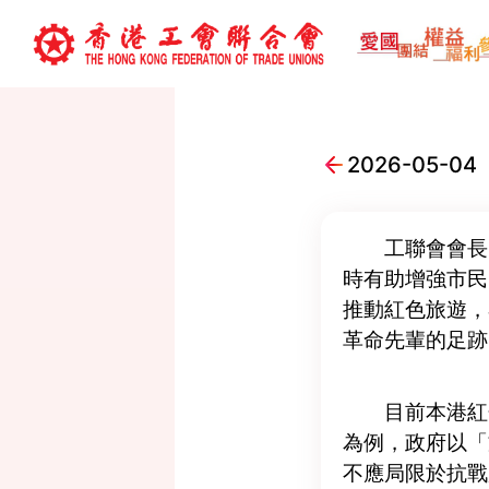
2026-05
工聯會會長
時有助增強市民
推動紅色旅遊，
革命先輩的足跡
目前本港紅
為例，政府以「
不應局限於抗戰