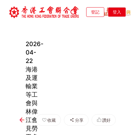
登記
登入
2026-
04-
22
海港
及運
輸業
等工
會與
林偉
江會
收藏
分享
讚好
見勞