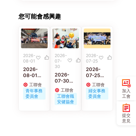
您可能會感興趣
2026-
2026-
2026-
08-01
07-
07-25
30
2026-
2026-
2026-
08-01
07-25
07-30
工聯青年
工聯會婦
工聯會
工聯會
工聯職安
義工走進
女事務委
工聯會
加入
青年事務
婦女事務
健協會連
佛山 感受
員會舉辦
工會
委員會
工聯會職
委員會
同區議員
嶺南工藝
《小蟲蟲
安健協會
古偉冰探
與文化傳
大冒險》
訪工作期
承
電影優先
提交
間受傷保
場
意見
安工友的
家屬