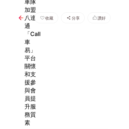
車隊
加盟
八達
收藏
分享
讚好
通
「Call
車
易」
平台
關懷
和支
援參
與會
員提
升服
務質
素