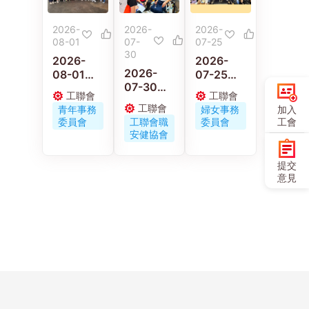
2026-
2026-
2026-
08-01
07-
07-25
30
2026-
2026-
2026-
08-01
07-25
07-30
工聯青年
工聯會婦
工聯會
工聯會
工聯職安
義工走進
女事務委
工聯會
加入
青年事務
婦女事務
健協會連
佛山 感受
員會舉辦
工會
委員會
工聯會職
委員會
同區議員
嶺南工藝
《小蟲蟲
安健協會
古偉冰探
與文化傳
大冒險》
訪工作期
承
電影優先
提交
間受傷保
場
意見
安工友的
家屬