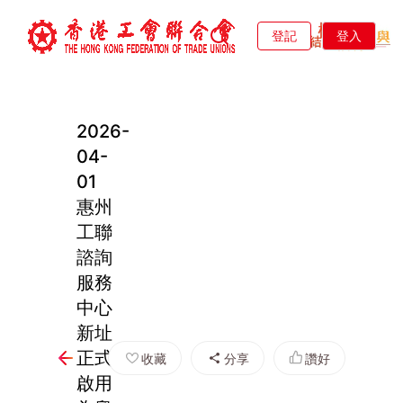
登記
登入
2026-
04-
01
惠州
工聯
諮詢
服務
中心
新址
正式
收藏
分享
讚好
啟用