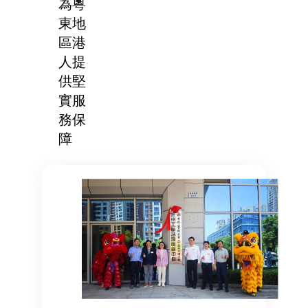
為粵
東地
區港
人提
供堅
實服
務保
障