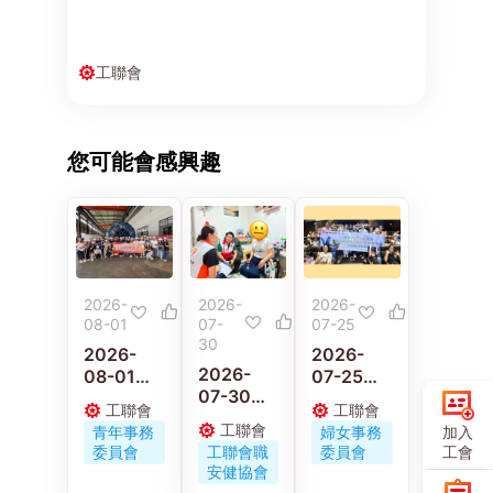
工聯會
您可能會感興趣
2026-
2026-
2026-
08-01
07-
07-25
30
2026-
2026-
2026-
08-01
07-25
07-30
工聯青年
工聯會婦
工聯會
工聯會
工聯職安
義工走進
女事務委
工聯會
加入
青年事務
婦女事務
健協會連
佛山 感受
員會舉辦
工會
委員會
工聯會職
委員會
同區議員
嶺南工藝
《小蟲蟲
安健協會
古偉冰探
與文化傳
大冒險》