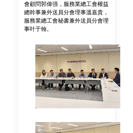
會顧問郭偉强，服務業總工會權益
總幹事兼外送員分會理事溫嘉貴，
服務業總工會秘書兼外送員分會理
事叶于翰。