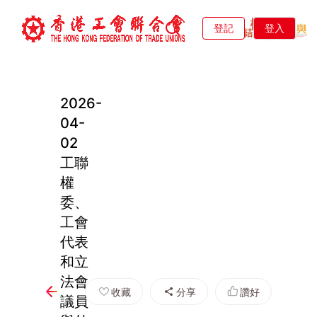
登記
登入
2026-
04-
02
工聯
權
委、
工會
代表
和立
法會
收藏
分享
讚好
議員