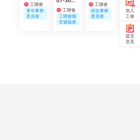
07-30
工聯青年
工聯會婦
工聯會
工聯會
工聯職安
義工走進
女事務委
工聯會
青年事務
婦女事務
加入
健協會連
佛山 感受
員會舉辦
委員會
工聯會職
委員會
工會
同區議員
嶺南工藝
《小蟲蟲
安健協會
古偉冰探
與文化傳
大冒險》
訪工作期
承
電影優先
提交
間受傷保
場
意見
安工友的
家屬
Copyright ©
聯絡
歷史
網站
人才
問卷
友好
使用
香港工會聯合
我們
長廊
地圖
招聘
中心
鏈結
條款