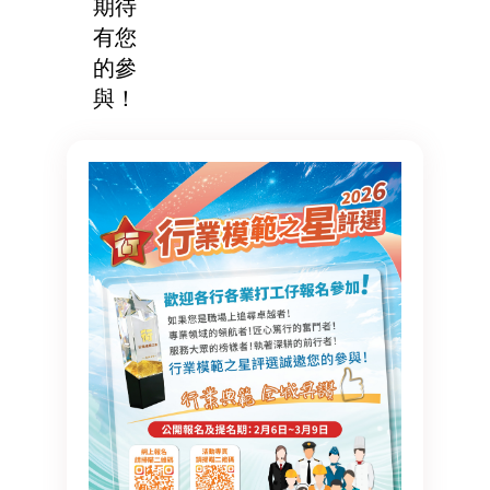
期待
有您
的參
與！