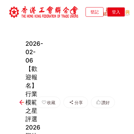
登記
登入
2026-
02-
06
【歡
迎報
名】
行業
模範
收藏
分享
讚好
之星
評選
2026