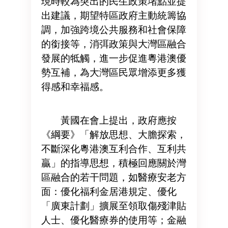
現時較為突出的民生政策堵點並提
出建議，期望特區政府主動統籌協
調，加強跨境公共服務和社會保障
的銜接等，消弭政策與⼤灣區融合
發展的牴觸，進⼀步促進粵港澳優
勢互補，為⼤灣區⺠眾增添更多獲
得感和幸福感。
黃國在會上提出，政府應按
《綱要》「解放思想、大膽探索，
不斷深化粵港澳互利合作、互利共
贏」的指導思想，積極回應關於灣
區融合的若干問題，如醫療安老方
面：優化福利金居港規定、優化
「廣東計劃」擴展至領取傷殘津貼
人士、優化醫療券的使用等；金融