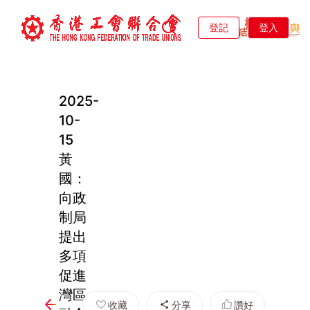
登記
登入
2025-
10-
15
黃
國：
向政
制局
提出
多項
促進
灣區
收藏
分享
讚好