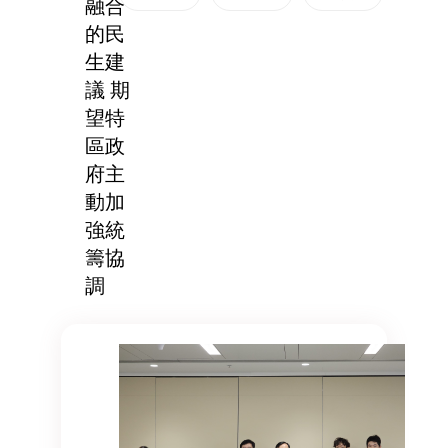
融合
的民
生建
議 期
望特
區政
府主
動加
強統
籌協
調