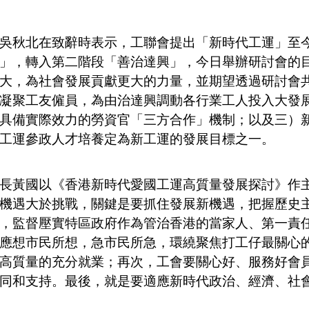
秋北在致辭時表示，工聯會提出「新時代工運」至今
」，轉入第二階段「善治達興」，今日舉辦研討會的
大，為社會發展貢獻更大的力量，並期望透過研討會
凝聚工友僱員，為由治達興調動各行業工人投入大發
具備實際效力的勞資官「三方合作」機制；以及三）
工運參政人才培養定為新工運的發展目標之一。
黃國以《香港新時代愛國工運高質量發展探討》作主
機遇大於挑戰，關鍵是要抓住發展新機遇，把握歷史
，監督壓實特區政府作為管治香港的當家人、第一責
應想市民所想，急市民所急，環繞聚焦打工仔最關心
高質量的充分就業；再次，工會要關心好、服務好會
同和支持。最後，就是要適應新時代政治、經濟、社