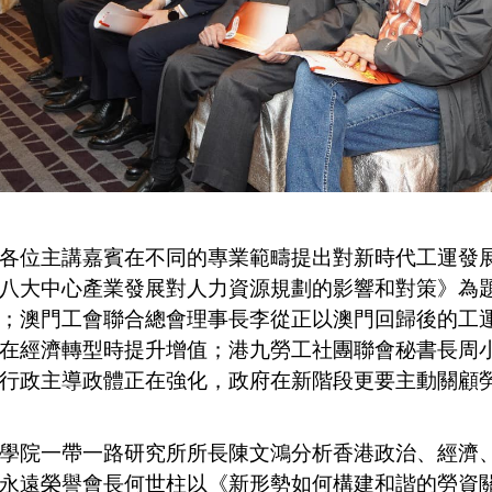
位主講嘉賓在不同的專業範疇提出對新時代工運發展
八大中心產業發展對人力資源規劃的影響和對策》為
；澳門工會聯合總會理事長李從正以澳門回歸後的工
在經濟轉型時提升增值；港九勞工社團聯會秘書長周
行政主導政體正在強化，政府在新階段更要主動關顧
院一帶一路研究所所長陳文鴻分析香港政治、經濟、
永遠榮譽會長何世柱以《新形勢如何構建和諧的勞資