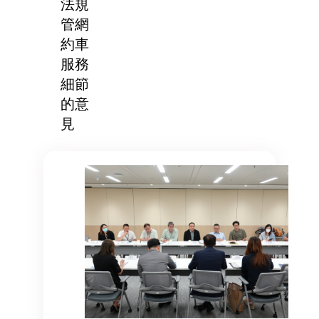
法規
管網
約車
服務
細節
的意
見