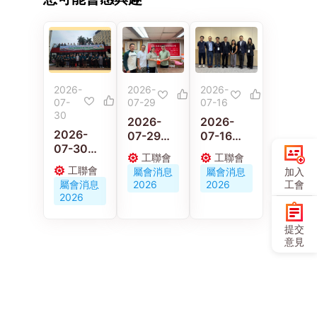
2026-
2026-
2026-
07-
07-29
07-16
30
2026-
2026-
2026-
07-29
07-16
07-30
58歲的士
黃國、林
工聯會
工聯會
黃國與林
司機猝逝
偉江李廣
工聯會
加入
屬會消息
屬會消息
偉江參加
遺妻兒 汽
宇與工會
工會
屬會消息
2026
2026
「汽車從
車交通運
代表會面
2026
業員健康
輸業總工
聽取對平
推廣活動
會協助非
台工作者
提交
2026」
會員家屬
工傷補償
意見
共同推動
申援助金
機制立法
業界「職
度難關
框架意見
安健」發
展