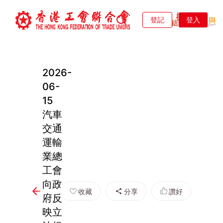
登記
登入
2026-
06-
15
汽車
交通
運輸
業總
工會
向政
收藏
分享
讚好
府反
映立