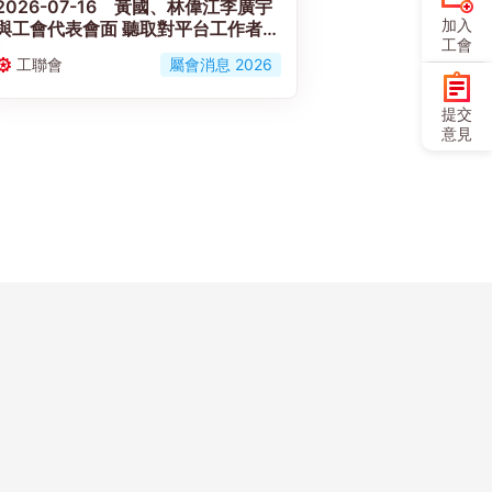
2026-07-16 黃國、林偉江李廣宇
加入
與工會代表會面 聽取對平台工作者工
工會
傷補償機制立法框架意見
工聯會
屬會消息 2026
提交
意見
Copyright © 香港工會聯合會