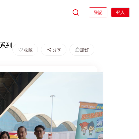
登記
登入
」系列
收藏
分享
讚好