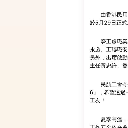
由香港民用
於5月29日正
勞工處職業
永彪、工聯職安
另外，出席啟動
主任黃忠許、香
民航工會今
6」，希望透過
工友！
夏季高溫，
工作安全放在首