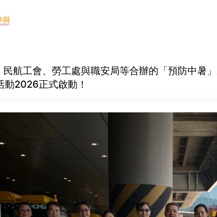
-29 民航工會、勞工處與職安局等合辦的「預防中暑
動2026正式啟動！