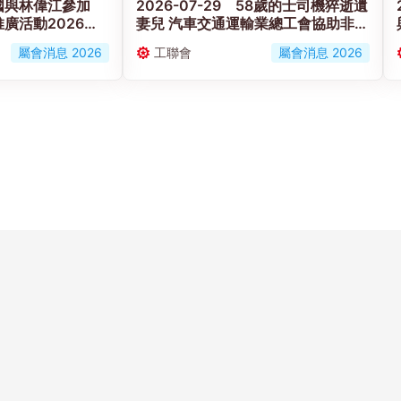
 黃國與林偉江參加
2026-07-29 58歲的士司機猝逝遺
廣活動2026」
妻兒 汽車交通運輸業總工會協助非會
安健」發展
員家屬申援助金度難關
屬會消息 2026
工聯會
屬會消息 2026
使用條款