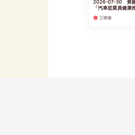
2026-07-30
「汽車從業員健康推
共同推動業界「職
工聯會
聯絡我們
歷史長廊
網站地圖
人才招聘
問卷中心
友好鏈結