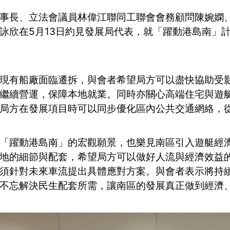
事長、立法會議員林偉江聯同工聯會會務顧問陳婉嫻
詠欣在5月13日約見發展局代表，就「躍動港島南」
現有船廠面臨遷拆，與會者希望局方可以盡快協助受
繼續營運，保障本地就業。同時亦關心高端住宅與遊
局方在發展項目時可以同步優化區內公共交通網絡，
「躍動港島南」的宏觀願景，也樂見南區引入遊艇經
地的細節與配套，希望局方可以做好人流與經濟效益
須針對未來車流提出具體應對方案。與會者表示將持
不忘解決民生配套所需，讓南區的發展真正做到經濟