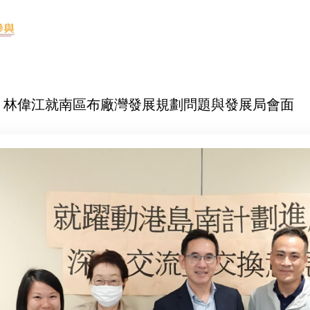
-13 林偉江就南區布廠灣發展規劃問題與發展局會面