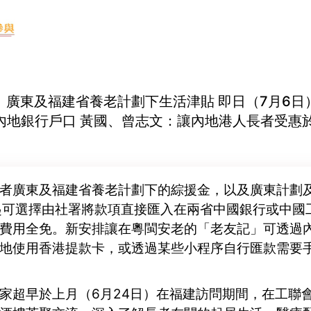
-06 廣東及福建省養老計劃下生活津貼 即日（7月6日
內地銀行戶口 黃國、曾志文：讓內地港人長者受惠
者廣東及福建省養老計劃下的綜援金，以及廣東計劃
起可選擇由社署將款項直接匯入在兩省中國銀行或中國
費用全免。新安排讓在粵閩安老的「老友記」可透過
地使用香港提款卡，或透過某些小程序自行匯款需要
家超早於上月（6月24日）在福建訪問期間，在工聯