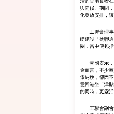
活的香港長者在
與問候。期間，
化發放安排，讓
工聯會理事
礎建設「硬聯通
圈，當中便包括
黃國表示，
金而言，不少較
俸納稅，卻因不
意回港坐「津貼
的同時，更靈活
工聯會副會