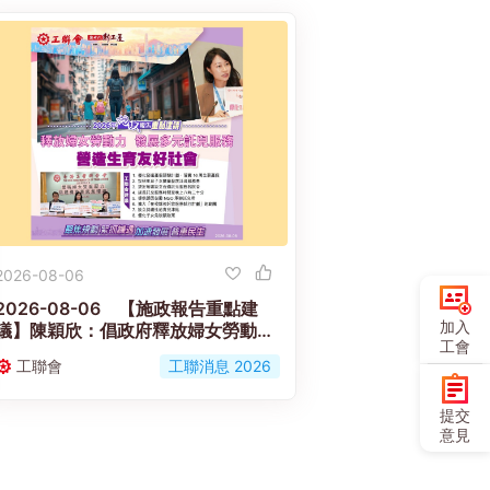
2026-08-06
2026-08-06 【施政報告重點建
加入
議】陳穎欣：倡政府釋放婦女勞動力
工會
發展多元託兒服務 營造生育友好社會
工聯會
工聯消息 2026
提交
意見