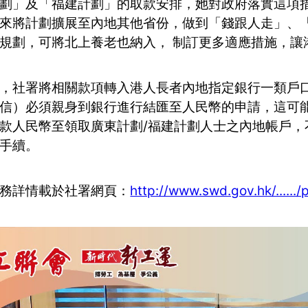
劃」及「福建計劃」的取款安排，她對政府落實這項
來將計劃擴展至內地其他省份，做到「錢跟人走」、
規劃，可將北上養老也納入， 制訂更多適應措施，讓
，社署將相關款項轉入港人長者內地指定銀行一類戶
信）必須親身到銀行進行結匯至人民幣的申請，這可
款人民幣至領取廣東計劃/福建計劃人士之內地帳戶，
手續。
務詳情載於社署網頁：
http://www.swd.gov.hk/......