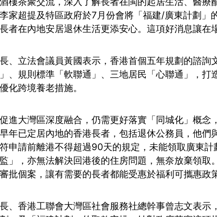
酒樓茶聚交流，深入了解長者在閩的起居生活、醫療
李家超提及特區政府於7月份會將「福建/廣東計劃」
長者在內地安居退休生活更添安心。這項好消息讓在
長、立法會議員黃國表示，香港首個五年規劃的諮詢
」、規則標準「軟聯通」、三地居民「心聯通」，打
優化跨境養老措施。
促進大灣區深度融合，仍需更好落實「同城化」概念
早年已定居內地的香港長者，包括退休公務員，他們
符申請前離港不得超過90天的規定，未能領取廣東計
監」，亦無法解決回港後的住房問題，無奈放棄領取
審批個案，讓有需要的長者都能受惠於福利可攜惠政
長、香港工聯會大灣區社會服務社總幹事曾志文表示