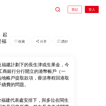
登記
登入
）起
於福
收藏
分享
讚好
及福建計劃下的長生津或生果金，今
工商銀行分行開立的港幣帳戶（一
內地帳戶提取款項，毋須專程回港取
手續費的問題。
會福建代表處安排下，與多位在閩生