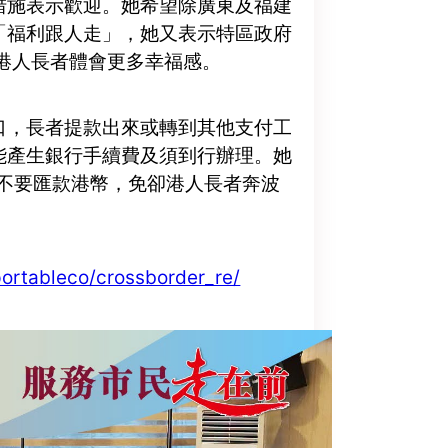
措施表示歡迎。她希望除廣東及福建
「福利跟人走」，她又表示特區政府
港人長者體會更多幸福感。
口，長者提款出來或轉到其他支付工
能產生銀行手續費及須到行辦理。她
不要匯款港幣，免卻港人長者奔波
/portableco/crossborder_re/