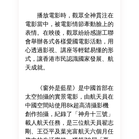
播放電影時，觀眾全神貫注在
電影當中，被電影情節牽動臉上的
表情。在映後，觀眾紛紛感謝工聯
會舉辦各式各樣愛國電影活動，用
心透過影視、講座等輕鬆易懂的形
式，讓香港市民認識國家發展、航
天成就。
《窗外是藍星》是中國首部在
太空拍攝的實景電影，由航天員在
中國空間站使用8k超高清攝影機
創作拍攝，紀錄了「神舟十三號」
載人航天任務，是三位航天員翟志
剛、王亞平及葉光富航天六個月任