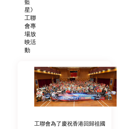
藍
星》
工聯
會專
場放
映活
動
工聯會為了慶祝香港回歸祖國