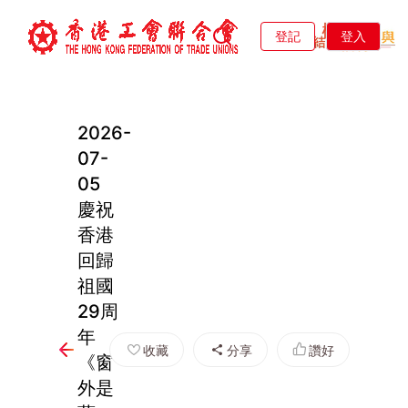
登記
登入
2026-
07-
05
慶祝
香港
回歸
祖國
29周
年
收藏
分享
讚好
《窗
外是