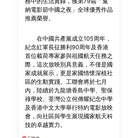
務中的生活實錄，獲第79屆「戛
納電影節中國之夜」全球優秀作品
推薦榮譽。
在中國共產黨成立105周年，
紀念紅軍長征勝利90周年及香港
首位載荷專家參與祖國航天任務之
際，這次放映別具意義，不僅是國
家成就展示，更是家國情懷深植社
區的生動實踐。工聯會將於七月
內，陸續於九龍塘香島中學、聖保
祿學校、荃灣公立何傳耀紀念中學
及香港中文大學舉行特約電影放映
會，向社區與學生展現國家航天科
技的卓越實力。