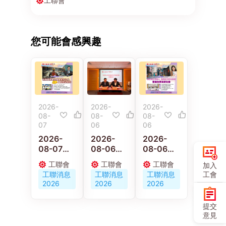
工聯會
您可能會感興趣
2026-
2026-
2026-
08-
08-
08-
07
06
06
2026-
2026-
2026-
08-07
08-06
08-06
【施政報
京港工會
【施政報
工聯會
工聯會
工聯會
加入
告重點建
深化交流
告重點建
工會
工聯消息
工聯消息
工聯消息
議】梁子
合作 共促
議】陳穎
2026
2026
2026
穎：政府
人才培育
欣：倡政
要加強重
與職工服
府釋放婦
提交
視建造業
務創新發
女勞動力
意見
職業安全
展
發展多元