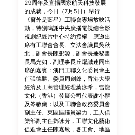
29周年及宣揚國家航天科技發展
的成就，今日（7月5日）舉行
《窗外是藍星》工聯會專場放映活
動，特別鳴謝中央廣播電視總台影
視劇紀錄片中心特約授權。應邀出
席有工聯會會長、立法會議員吳秋
北，副會長陳鄧源，副會長兼秘書
長馬光如，副理事長丘燿誠連同出
席的嘉賓：澳門工聯文化委員會主
任張德勝、委員周劍鋒，香港大學
經濟及工商管理經理葉泳希，雪龍
文化（香港）發展公司代表謝小龍
及岑敏儀；以及工聯會政務委員會
副主任、東區區議員梁力，工人俱
樂部副主任鄧詠芳，工聯文化藝術
促進會主任陳嘉敏，各工會、地區