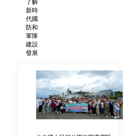
了解
新時
代國
防和
軍隊
建設
發展