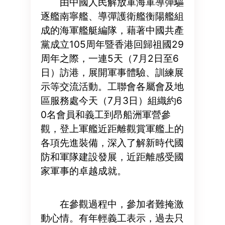
由中國人民解放軍海軍導彈驅
逐艦南寧艦、導彈護衛艦衡陽艦組
成的海軍艦艇編隊，藉著中國共產
黨成立105周年暨香港回歸祖國29
周年之際，一連5天（7月2日至6
日）訪港，展開軍事體驗、訓練展
示等交流活動。工聯會各屬會及地
區服務處今天（7月3日）組織約6
0名會員和義工到昂船洲軍營參
觀，登上軍艦近距離觀賞軍艦上的
各項先進裝備，深入了解新時代國
防和軍隊建設發展，近距離感受國
家軍事的卓越成就。
在參觀過程中，參加者難掩激
動心情。有年輕義工表示，過去只