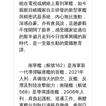
能在電視或網絡上看到軍艦，如今
親眼目睹國家自主研發的新型軍艦
與精密武器系統，內心無比激動，
深感自豪。亦有會員說，這趟參觀
不僅開闊了眼界，感受國家從過往
的艱辛歲月走到今日強軍興國的新
時代，是一堂最生動的愛國教育
課。
南寧艦（舷號162）是海軍新
一代導彈驅逐艦的首艦，2021年
入列，具備強大的防空、反艦、反
潛及對陸攻擊能力；衡陽艦（舷號
568）是導彈護衛艦，2008年入
列，肩負起護航、巡邏工作。兩艘
軍艦分別執行過蘇丹撤僑，參與亞