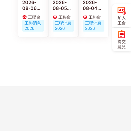
2026-
2026-
2026-
08-06
08-05
08-04
【施政報
林偉江關
工聯會新
工聯會
工聯會
工聯會
加入
告重點建
注掃墓市
界東服務
工聯消息
工聯消息
工聯消息
工會
議】陳穎
民出行 實
團隊約見
2026
2026
2026
欣：倡政
地視察柴
港鐵公司
府釋放婦
灣墳場
建言優化
提交
女勞動力
鐵路設施
意見
發展多元
與應變機
託兒服務
制
營造生育
友好社會
Copyright ©
聯絡
歷史
網站
人才
問卷
友好
使用