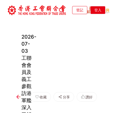
登記
登入
2026-
07-
03
工聯
會會
員及
義工
參觀
訪港
收藏
分享
讚好
軍艦
深入