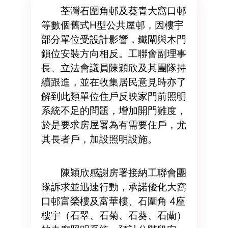
荃灣石圍角邨及葵青大窩口邨
等數個舊式H型公共屋邨，因樓宇
部分單位受設計影響，鐵閘與木門
鎖位安裝方向相反。工聯會副理事
長、立法會議員陳穎欣及其團隊持
續跟進，並在收集居民意見時亦了
解到此類單位住戶反映家門前照明
系統不足的問題，增加開門難度，
於是要求房屋署為有需要住戶，尤
其長者戶，加設照明設施。
陳穎欣感謝房署接納工聯會團
隊訴求並迅速行動，承諾優化大窩
口邨富榮樓及富華樓、石圍角 4座
樓宇（石翠、石菊、石葵、石蘭）