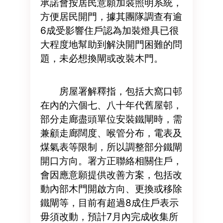
承諾會按居民意願加裝照明系統，
方便居民開門，據其團隊調查有逾
6成受影響住戶認為加裝燈具已很
大程度地幫助到解決開門困難的問
題，未必想換閘或改裝木門。
房屋署解釋指，包括大窩口邨
在內的六個七、八十年代舊屋邨，
部分走廊盡頭單位安裝鐵閘時，需
兼顧走廊闊度、喉管分布，電表及
煤氣表等限制，所以調整部分鐵閘
開口方向。署方正聯絡相關住戶，
會因應意願提供改善方案，包括改
動內部木門開啟方向、更換或移除
鐵閘等，目前有超過8成住戶表示
毋須改動，預計7月內完成收集所