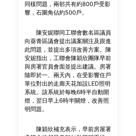
同樣問題，兩邨共有約800戶受影
響，石圍角佔約500戶。
陳安妮聯同工聯會數名區議員
向葵青區議會提出議案關注及跟進
此問題，並提出多項改善方案。陳
安妮指出，工聯會陳穎欣團隊早前
與房署官員會面並提出建議。房署
隨即於一、兩天內，在受影響住戶
單位對出的走廊天花加設LED照明
系統。該系統於每晚6時半自動開
燈，翌日早上6時半關燈，改善照
明問題。
陳穎欣補充表示，早前房屋署