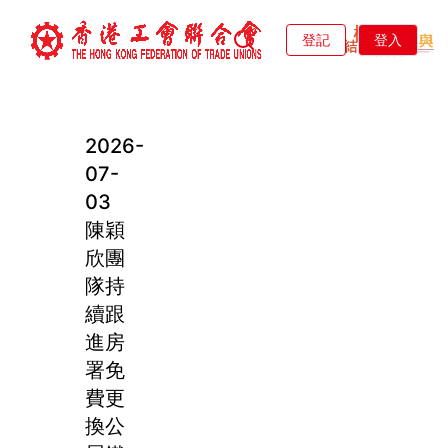
登記
登入
2026-
07-
03
陳穎
欣團
隊持
續跟
進房
署免
費更
換公