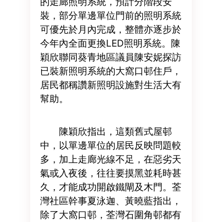
的走廊照明系統，預計分階段安
裝，部分單邊單位門前的照明系統
可優先於月內完成，整體亦逐步於
今年內全面更換LED照明系統。陳
穎欣聯同葵青地區議員陳安妮探訪
已裝新照明系統的大窩口邨住戶，
居民都稱讚新照明設施對生活大有
幫助。
陳穎欣指出，這類舊式屋邨
中，以單邊單位的居民反映問題較
多，加上走廊光線不足，在惡劣天
氣或入夜後，往往要摸黑並耗時甚
久，才能成功開啟鐵閘及木門。荃
灣社區幹事夏泳迦、黃曉藍指出，
除了大窩口邨，荃灣石圍角邨都有