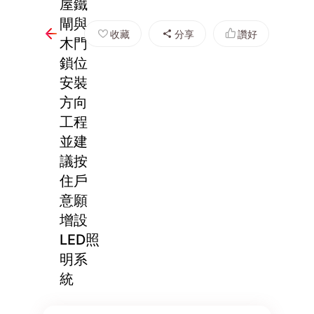
屋鐵
閘與
收藏
分享
讚好
木門
鎖位
安裝
方向
工程
並建
議按
住戶
意願
增設
LED照
明系
統