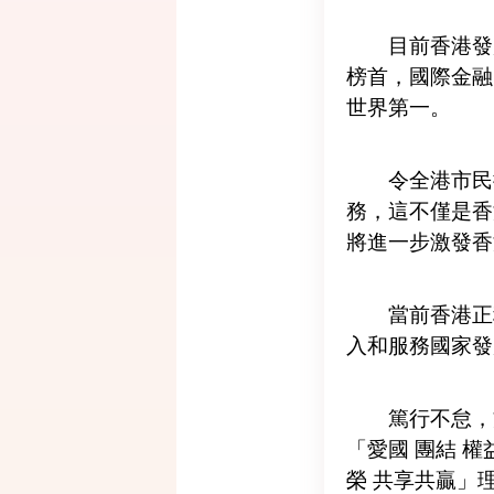
目前香港發
榜首，國際金融
世界第一。
令全港市民
務，這不僅是香
將進一步激發香
當前香港正
入和服務國家發
篤行不怠，
「愛國 團結 
榮 共享共贏」