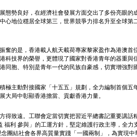
展態勢良好，在經濟社會發展方面交出了多份亮眼的
中心地位穩居全球第三，世界競爭力排名升至全球第
振奮的是，香港載人航天載荷專家黎家盈作為港澳首
港科技界的榮譽，更體現了國家對香港青年的器重與
港同胞、特別是青年一代的民族自豪感，切實增強對
積極主動對接國家「十五五」規劃，全力編制首個五
展大局中彰顯香港擔當、貢獻香港力量。
方得致遠。工聯會定當切實把習近平總書記重要講話
權益 福利 參與」的工運方針，堅定維護行政主導，全
理念團結社會各界高質量實踐「一國兩制」，為實現中