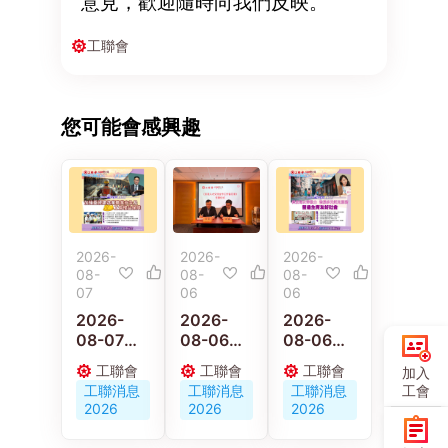
意見，歡迎隨時向我們反映。
工聯會
您可能會感興趣
2026-
2026-
2026-
08-
08-
08-
07
06
06
2026-
2026-
2026-
08-07
08-06
08-06
【施政報
京港工會
【施政報
工聯會
工聯會
工聯會
加入
告重點建
深化交流
告重點建
工聯消息
工聯消息
工聯消息
工會
議】梁子
合作 共促
議】陳穎
2026
2026
2026
穎：政府
人才培育
欣：倡政
要加強重
與職工服
府釋放婦