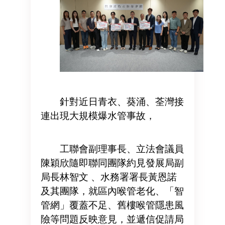
針對近日青衣、葵涌、荃灣接
連出現大規模爆水管事故，
工聯會副理事長、立法會議員
陳穎欣隨即聯同團隊約見發展局副
局長林智文 、水務署署長黃恩諾
及其團隊，就區內喉管老化、「智
管網」覆蓋不足、舊樓喉管隱患風
險等問題反映意見，並遞信促請局