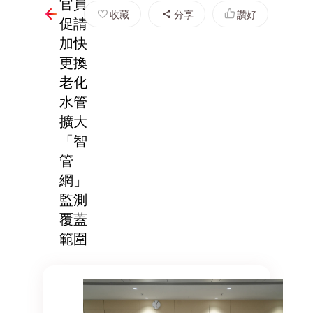
官員
收藏
分享
讚好
促請
加快
更換
老化
水管
擴大
「智
管
網」
監測
覆蓋
範圍