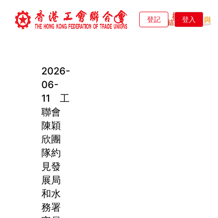
登記
登入
2026-
06-
11 工
聯會
陳穎
欣團
隊約
見發
展局
和水
務署