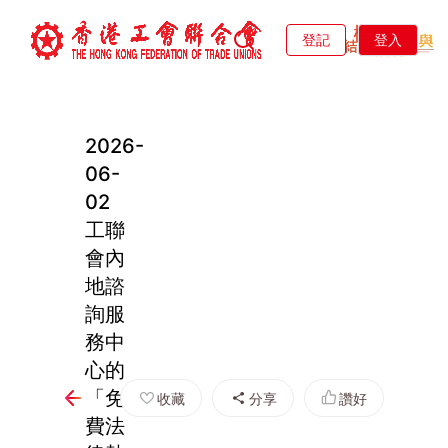
登記
登入
2026-
06-
02
工聯
會內
地諮
詢服
務中
心的
「免
收藏
分享
讚好
費法