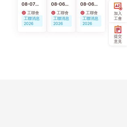
08-07
08-06
08-06
【施政報
京港工會
【施政報
工聯會
工聯會
工聯會
加入
告重點建
深化交流
告重點建
工聯消息
工聯消息
工聯消息
工會
議】梁子
合作 共促
議】陳穎
2026
2026
2026
穎：政府
人才培育
欣：倡政
要加強重
與職工服
府釋放婦
提交
視建造業
務創新發
女勞動力
意見
職業安全
展
發展多元
及工傷權
託兒服務
益保障
營造生育
友好社會
Copyright ©
聯絡
歷史
網站
人才
問卷
友好
使用
香港工會聯合