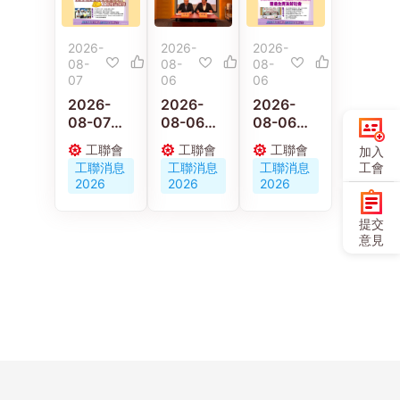
2026-
2026-
2026-
08-
08-
08-
07
06
06
2026-
2026-
2026-
08-07
08-06
08-06
【施政報
京港工會
【施政報
工聯會
工聯會
工聯會
加入
告重點建
深化交流
告重點建
工會
工聯消息
工聯消息
工聯消息
議】梁子
合作 共促
議】陳穎
2026
2026
2026
穎：政府
人才培育
欣：倡政
要加強重
與職工服
府釋放婦
提交
視建造業
務創新發
女勞動力
意見
職業安全
展
發展多元
及工傷權
託兒服務
益保障
營造生育
友好社會