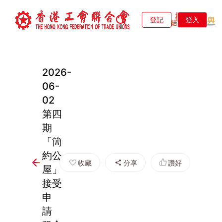
登記
登入
2026-
06-
02
第四
期
「簡
約公
收藏
分享
讚好
屋」
接受
申
請