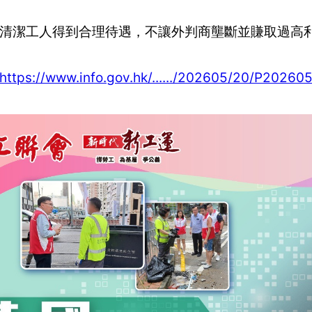
清潔工人得到合理待遇，不讓外判商壟斷並賺取過高
https://www.info.gov.hk/....../202605/20/P2026