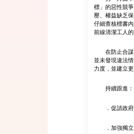
標」的惡性競爭
壓、權益缺乏保
仔細查核標書內
前線清潔工人的
在防止合謀
並未發現違法情
力度，並建立更
持續跟進：
．促請政府
．加強獨立