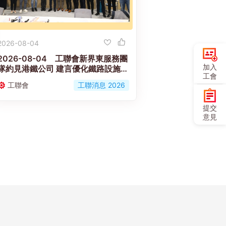
2026-08-04
2026-08-04 工聯會新界東服務團
加入
隊約見港鐵公司 建言優化鐵路設施與
工會
應變機制
工聯會
工聯消息 2026
提交
意見