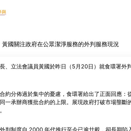
-20 黃國關注政府在公眾潔淨服務的外判服務現況
長、立法會議員黃國於昨日（5月20日）就食環署外
合約分佈過於集中的憂慮，食環署給出了正面回應：從 
同一承辦商獲批合約的上限。展現政府打破市場壟斷
。
外判制度自 2000 年代推行至今已逾廿載，卻長期