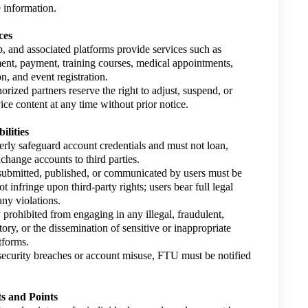
e information.
ces
, and associated platforms provide services such as
t, payment, training courses, medical appointments,
n, and event registration.
orized partners reserve the right to adjust, suspend, or
ice content at any time without prior notice.
ilities
erly safeguard account credentials and must not loan,
exchange accounts to third parties.
 submitted, published, or communicated by users must be
t infringe upon third-party rights; users bear full legal
any violations.
ly prohibited from engaging in any illegal, fraudulent,
ory, or the dissemination of sensitive or inappropriate
tforms.
 security breaches or account misuse, FTU must be notified
s and Points