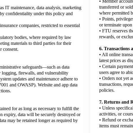
• Member accounts
transferred or sol
as IT maintenance, data analysis, marketing
where permitted b
y confidentiality under this policy and
• Points, privilege
or terminate upon 
insurance companies, restricted to essential
• FTU reserves the
rewards, or exclus
latory bodies, where required by law
ing materials to third parties for their
6. Transactions
r consent.
• All online transa
latest prices as di
• Certain payment
inistrative safeguards—such as data
users agree to abi
y logging, firewalls, and vulnerability
• Orders not yet 
 system updates and maintenance adhere to
transactions, requ
 27001 and OWASP). Website and app data
policies.
tions.
7. Returns and 
• Unless specifica
ained for as long as necessary to fulfill the
activities, or cou
on expiry, data will be securely destroyed or
• Refund or excha
data may be retained longer as required by
items must remain 