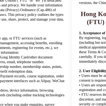
de Unions ("FTU" or "we") is dedicated
versions, the Chin
a and privacy. We handle your information
Data (Privacy) Ordinance (Cap.486) of
Hong Kon
ws. This privacy policy outlines the types
 use, share, protect, and manage your data,
(FTU) 
1. Acceptance o
By registering, lo
 app, or FTU services (such as
(including but not
anagement, accessing benefits, enrolling
medical appointme
ments, registering for events, etc.), we
these Terms & Cond
 information:
carefully. If you 
Kong Identity Card/other document
immediately discon
ress, email, telephone number.
ship number, membership status, points,
2. User Eligibi
benefit redemption data.
• Users must be at
Payment records, course registration, order
consent is require
y payment interfaces such as Alipay, WeChat
• Users are respon
registration and c
dress, device information, browsing
• FTU reserves the
cords (including online tracking technologies
discretion, and m
security or compli
nce when you make enquiries, survey