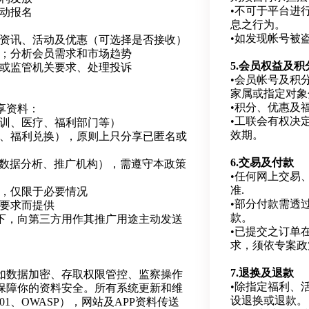
•不可于平台进
活动报名
息之行为。
•如发现帐号被
新资讯、活动及优惠（可选择是否接收）
验；分析会员需求和市场趋势
5.会员权益及积
府或监管机关要求、处理投诉
•会员帐号及积
家属或指定对象
•积分、优惠及
享资料：
•工联会有权决
培训、医疗、福利部门等）
效期。
广、福利兑换），原则上只分享已匿名或
6.交易及付款
、数据分析、推广机构），需遵守本政策
•任何网上交易
准.
司，仅限于必要情况
•部分付款需透
例要求而提供
款。
下，向第三方用作其推广用途主动发送
•已提交之订单
求，须依专案政
7.退换及退款
如数据加密、存取权限管控、监察操作
•除指定福利、
保障你的资料安全。所有系统更新和维
设退换或退款。
001、OWASP），网站及APP资料传送