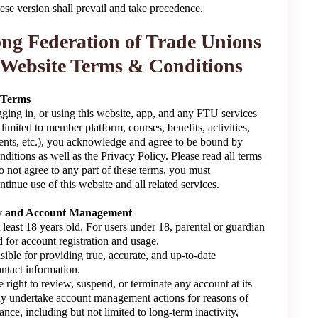
ese version shall prevail and take precedence.
g Federation of Trade Unions
Website Terms & Conditions
f Terms
gging in, or using this website, app, and any FTU services
 limited to member platform, courses, benefits, activities,
nts, etc.), you acknowledge and agree to be bound by
itions as well as the Privacy Policy. Please read all terms
do not agree to any part of these terms, you must
tinue use of this website and all related services.
lity and Account Management
 least 18 years old. For users under 18, parental or guardian
d for account registration and usage.
sible for providing true, accurate, and up-to-date
ontact information.
 right to review, suspend, or terminate any account at its
ay undertake account management actions for reasons of
ance, including but not limited to long-term inactivity,