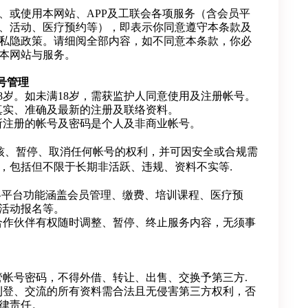
、或使用本网站、APP及工联会各项服务（含会员平
、活动、医疗预约等），即表示你同意遵守本条款及
私隐政策。请细阅全部内容，如不同意本条款，你必
本网站与服务。
号管理
18岁。如未满18岁，需获监护人同意使用及注册帐号。
真实、准确及最新的注册及联络资料。
所注册的帐号及密码是个人及非商业帐号。
核、暂停、取消任何帐号的权利，并可因安全或合规需
，包括但不限于长期非活跃、违规、资料不实等.
及各平台功能涵盖会员管理、缴费、培训课程、医疗预
活动报名等。
合作伙伴有权随时调整、暂停、终止服务内容，无须事
管帐号密码，不得外借、转让、出售、交换予第三方.
刊登、交流的所有资料需合法且无侵害第三方权利，否
律责任。