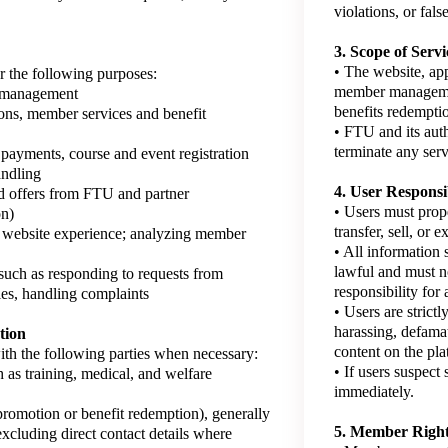
violations, or fals
3. Scope of Servi
• The website, app
r the following purposes:
member managemen
t management
benefits redemptio
ons, member services and benefit
• FTU and its auth
terminate any serv
 payments, course and event registration
andling
4. User Responsib
d offers from FTU and partner
• Users must prop
on)
transfer, sell, or 
 website experience; analyzing member
• All information
lawful and must no
such as responding to requests from
responsibility for 
ies, handling complaints
• Users are strict
harassing, defamat
tion
content on the pla
th the following parties when necessary:
• If users suspect
 as training, medical, and welfare
immediately.
promotion or benefit redemption), generally
5. Member Right
xcluding direct contact details where