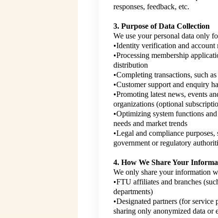
responses, feedback, etc.
3. Purpose of Data Collection
We use your personal data only fo
•Identity verification and accoun
•Processing membership applicati
distribution
•Completing transactions, such as
•Customer support and enquiry h
•Promoting latest news, events an
organizations (optional subscripti
•Optimizing system functions and
needs and market trends
•Legal and compliance purposes, 
government or regulatory authorit
4. How We Share Your Informa
We only share your information wi
•FTU affiliates and branches (such
departments)
•Designated partners (for service 
sharing only anonymized data or e