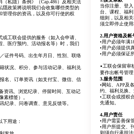
私隱）条例》（Cap.486）及相关法
当你注册、登入
私隱政策將说明我们会收集哪些类型的
台、课程、福利
和管理你的资讯，以及你可行使的权
细则，以及相关
须立即停止使用
2.用户资格及帐
式或工联会提供的服务（如入会申请、
•用户必须年满
程、医疗预约、活动报名等）时，我们
•用户必须提供
•用户必须保证
码／证件号码、出生年月日、性別、联络
。
•工联会保留审
会籍状况、积分、参与活动记录、福利兑
要作出帐号管理
3.服务范围
程报名、订单资讯（如支付宝、微信、信
•网站、APP
约、福利兑换、
设备资讯、浏览纪录、停留时间、互动记
•工联会或授权
、像素標签）。
先通知。
通讯纪录、问卷调查、意见反馈等。
4.用户责任
•用户需妥善保
以下用途：
•用户所提交、
则须自行承担法
福利发放