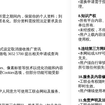
•退换申请需于
理。
8.知识产权
所需之期间内，保留你的个人资料；到
•所有平台内容
匿名化。部分资料需按照法定要求及合
单位所有.
•未经授权，不
•用户上载内容
使用权。
9.连结第三方网
程式设定取消接收推广资讯
•本网站或AP
k 或致电 3652 5700 提出相关申请或查询
无关。
•用户须自行审
所引致任何损失
ies、像素标签等技术以优化功能和内容
ookies选项，但部分功能可能受影
10.服务及内容
•工联会有权随
即时生效。
•用户继续使用
监护人同意方可使用工联会网站及服务。
11.免责声明及
•工联会对网站