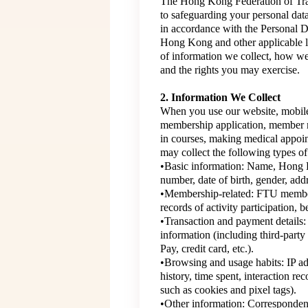
The Hong Kong Federation of Tra
to safeguarding your personal dat
in accordance with the Personal 
Hong Kong and other applicable la
of information we collect, how we
and the rights you may exercise.
2. Information We Collect
When you use our website, mobile
membership application, member m
in courses, making medical appoint
may collect the following types of
•Basic information: Name, Hong 
number, date of birth, gender, add
•Membership-related: FTU member
records of activity participation, 
•Transaction and payment details: 
information (including third-part
Pay, credit card, etc.).
•Browsing and usage habits: IP ad
history, time spent, interaction re
such as cookies and pixel tags).
•Other information: Corresponde