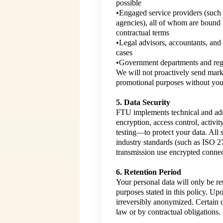
possible
•Engaged service providers (such 
agencies), all of whom are bound b
contractual terms
•Legal advisors, accountants, and 
cases
•Government departments and regu
We will not proactively send market
promotional purposes without you
5. Data Security
FTU implements technical and adm
encryption, access control, activit
testing—to protect your data. All
industry standards (such as ISO
transmission use encrypted connec
6. Retention Period
Your personal data will only be ret
purposes stated in this policy. Up
irreversibly anonymized. Certain 
law or by contractual obligations.