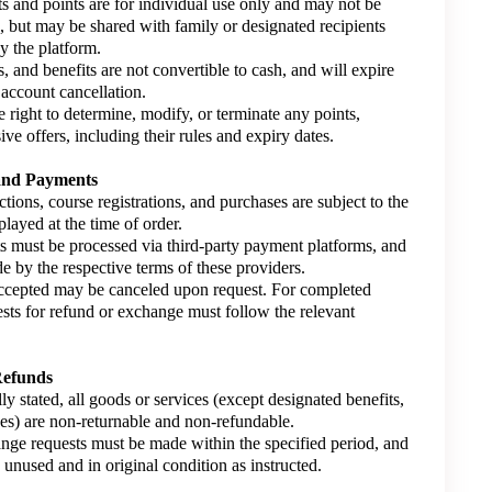
 and points are for individual use only and may not be
d, but may be shared with family or designated recipients
y the platform.
s, and benefits are not convertible to cash, and will expire
account cancellation.
 right to determine, modify, or terminate any points,
ive offers, including their rules and expiry dates.
 and Payments
ctions, course registrations, and purchases are subject to the
splayed at the time of order.
s must be processed via third-party payment platforms, and
de by the respective terms of these providers.
accepted may be canceled upon request. For completed
ests for refund or exchange must follow the relevant
Refunds
lly stated, all goods or services (except designated benefits,
rses) are non-returnable and non-refundable.
nge requests must be made within the specified period, and
unused and in original condition as instructed.