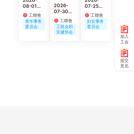
2026-
08-01
07-25
07-30
工联青年
工联会妇
工聯會
工聯會
工联职安
义工走进
女事务委
工聯會
青年事务
妇女事务
健协会连
佛山 感受
员会举办
委员会
工联会职
委员会
同区议员
岭南工艺
《小虫虫
安健协会
古伟冰探
与文化传
大冒险》
加入
访工作期
承
电影优先
工会
间受伤保
场
安工友的
家属
提交
意见