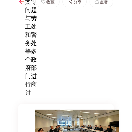
案等
收藏
分享
点赞
问题
与劳
工处
和警
务处
等多
个政
府部
门进
行商
讨