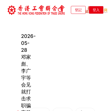
登記
登入
2026-
05-
28
邓家
彪、
李广
宇等
会见
就打
击求
职骗