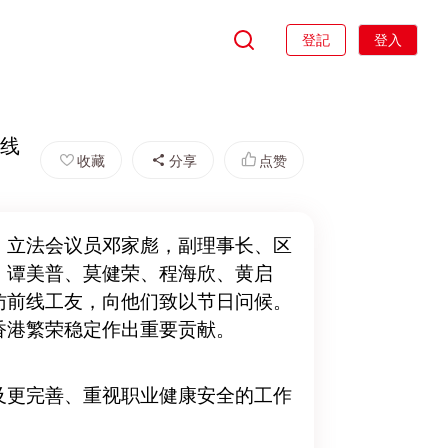
登記
登入
前线
收藏
分享
点赞
、立法会议员邓家彪，副理事长、区
、谭美普、莫健荣、程海欣、黄启
访前线工友，向他们致以节日问候。
香港繁荣稳定作出重要贡献。
及更完善、重视职业健康安全的工作
！