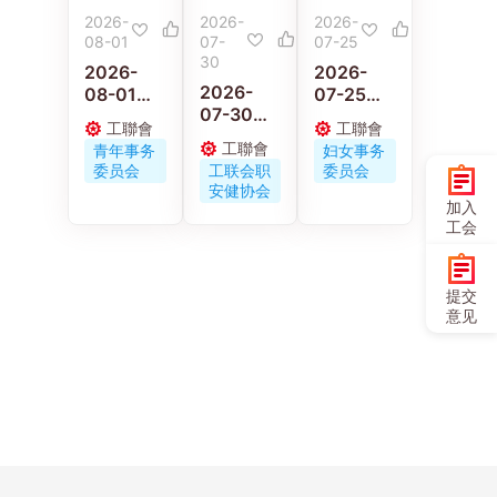
2026-
2026-
2026-
08-01
07-
07-25
30
2026-
2026-
2026-
08-01
07-25
07-30
工联青年
工联会妇
工聯會
工聯會
工联职安
义工走进
女事务委
工聯會
青年事务
妇女事务
健协会连
佛山 感受
员会举办
委员会
工联会职
委员会
同区议员
岭南工艺
《小虫虫
安健协会
古伟冰探
与文化传
大冒险》
加入
访工作期
承
电影优先
工会
间受伤保
场
安工友的
家属
提交
意见