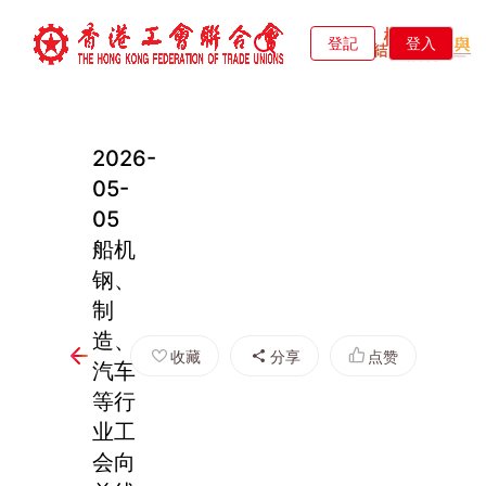
登記
登入
2026-
05-
05
船机
钢、
制
造、
收藏
分享
点赞
汽车
等行
业工
会向