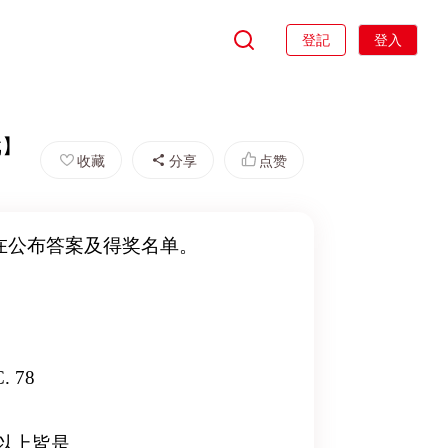
登記
登入
戏】
收藏
分享
点赞
现在公布答案及得奖名单。
 78
 以上皆是