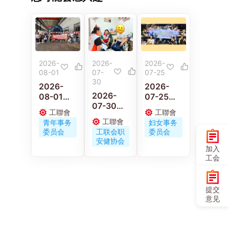
2026-
2026-
2026-
08-01
07-
07-25
30
2026-
2026-
2026-
08-01
07-25
07-30
工联青年
工联会妇
工聯會
工聯會
工联职安
义工走进
女事务委
工聯會
青年事务
妇女事务
健协会连
佛山 感受
员会举办
委员会
工联会职
委员会
同区议员
岭南工艺
《小虫虫
安健协会
古伟冰探
与文化传
大冒险》
加入
访工作期
承
电影优先
工会
间受伤保
场
安工友的
家属
提交
意见