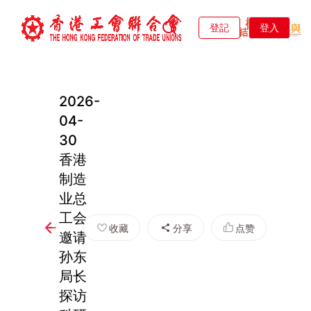
登記
登入
2026-
04-
30
香港
制造
业总
工会
收藏
分享
点赞
邀请
孙东
局长
探访