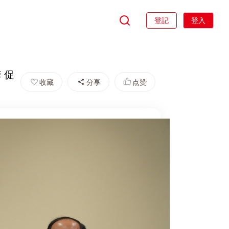
登記
登入
 促
收藏
分享
点赞