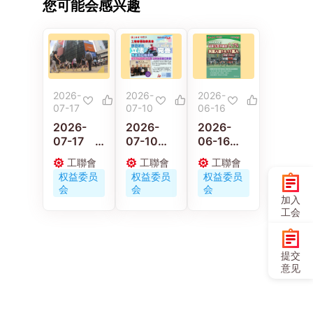
您可能会感兴趣
2026-
2026-
2026-
07-17
07-10
06-16
2026-
2026-
2026-
07-17
07-10
06-16
工联权委
工联会权
工联会权
工聯會
工聯會
工聯會
促政府加
益委员会
益委员会
权益委员
权益委员
权益委员
强支援青
欢迎政府
促特区政
会
会
会
年及中高
立法完善
府密切监
加入
龄工友就
外送员工
察优化措
工会
业
伤保障 促
施成效并
三方协商
加强就业
优化待遇
配对
提交
设驿站关
意见
顾从业员