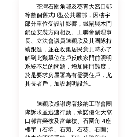
荃灣石圍角邨及葵青大窩口邨
等數個舊式H型公共屋邨，因樓宇
部分單位受設計影響，鐵閘與木門
鎖位安裝方向相反。工聯會副理事
長、立法會議員陳穎欣及其團隊持
續跟進，並在收集居民意見時亦了
解到此類單位住戶反映家門前照明
系統不足的問題，增加開門難度，
於是要求房屋署為有需要住戶，尤
其長者戶，加設照明設施。
陳穎欣感謝房署接納工聯會團
隊訴求並迅速行動，承諾優化大窩
口邨富榮樓及富華樓、石圍角 4座
樓宇（石翠、石菊、石葵、石蘭）