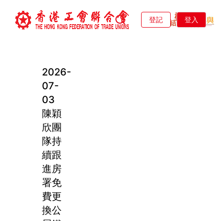
登記
登入
2026-
07-
03
陳穎
欣團
隊持
續跟
進房
署免
費更
換公