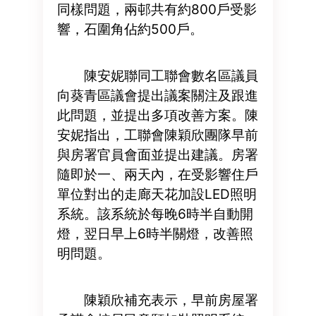
同樣問題，兩邨共有約800戶受影
響，石圍角佔約500戶。
陳安妮聯同工聯會數名區議員
向葵青區議會提出議案關注及跟進
此問題，並提出多項改善方案。陳
安妮指出，工聯會陳穎欣團隊早前
與房署官員會面並提出建議。房署
隨即於一、兩天內，在受影響住戶
單位對出的走廊天花加設LED照明
系統。該系統於每晚6時半自動開
燈，翌日早上6時半關燈，改善照
明問題。
陳穎欣補充表示，早前房屋署