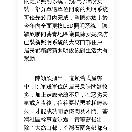
的走廊照明系統，預計分階段安
裝，部分單邊單位門前的照明系統
可優先於月內完成，整體亦逐步於
今年內全面更換LED照明系統。陳
穎欣聯同葵青地區議員陳安妮探訪
已裝新照明系統的大窩口邨住戶，
居民都稱讚新照明設施對生活大有
幫助。
陳穎欣指出，這類舊式屋邨
中，以單邊單位的居民反映問題較
多，加上走廊光線不足，在惡劣天
氣或入夜後，往往要摸黑並耗時甚
久，才能成功開啟鐵閘及木門。荃
灣社區幹事夏泳迦、黃曉藍指出，
除了大窩口邨，荃灣石圍角邨都有