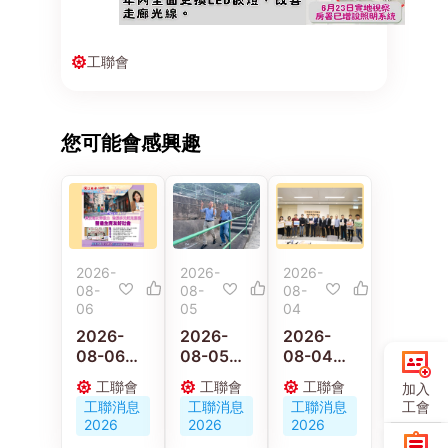
工聯會
您可能會感興趣
2026-
2026-
2026-
08-
08-
08-
06
05
04
2026-
2026-
2026-
08-06
08-05
08-04
【施政報
林偉江關
工聯會新
工聯會
工聯會
工聯會
加入
告重點建
注掃墓市
界東服務
工會
工聯消息
工聯消息
工聯消息
議】陳穎
民出行 實
團隊約見
2026
2026
2026
欣：倡政
地視察柴
港鐵公司