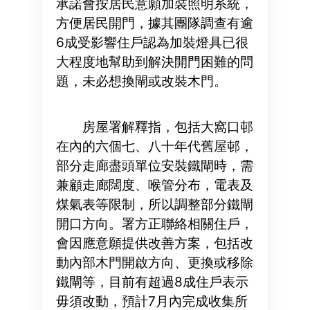
承諾會按居民意願加裝照明系統，
方便居民開門，據其團隊調查有逾
6成受影響住戶認為加裝燈具已很
大程度地幫助到解決開門困難的問
題，未必想換閘或改裝木門。
房屋署解釋指，包括大窩口邨
在內的六個七、八十年代舊屋邨，
部分走廊盡頭單位安裝鐵閘時，需
兼顧走廊闊度、喉管分布，電表及
煤氣表等限制，所以調整部分鐵閘
開口方向。署方正聯絡相關住戶，
會因應意願提供改善方案，包括改
動內部木門開啟方向、更換或移除
鐵閘等，目前有超過8成住戶表示
毋須改動，預計7月內完成收集所