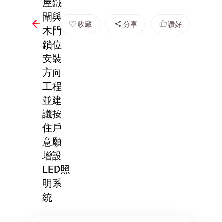
屋鐵
閘與
收藏
分享
讚好
木門
鎖位
安裝
方向
工程
並建
議按
住戶
意願
增設
LED照
明系
統