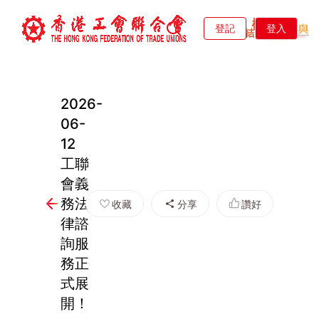
登記
登入
2026-
06-
12
工聯
會義
務法
收藏
分享
讚好
律諮
詢服
務正
式展
開！