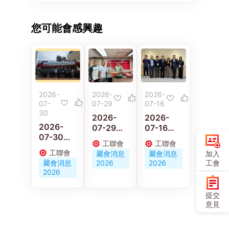
您可能會感興趣
2026-
2026-
2026-
07-
07-29
07-16
30
2026-
2026-
2026-
07-29
07-16
07-30
58歲的士
黃國、林
工聯會
工聯會
黃國與林
司機猝逝
偉江李廣
工聯會
屬會消息
屬會消息
加入
偉江參加
遺妻兒 汽
宇與工會
屬會消息
2026
2026
工會
「汽車從
車交通運
代表會面
2026
業員健康
輸業總工
聽取對平
推廣活動
會協助非
台工作者
提交
2026」
會員家屬
工傷補償
意見
共同推動
申援助金
機制立法
業界「職
度難關
框架意見
安健」發