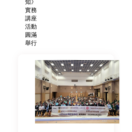
知》
實務
講座
活動
圓滿
舉行