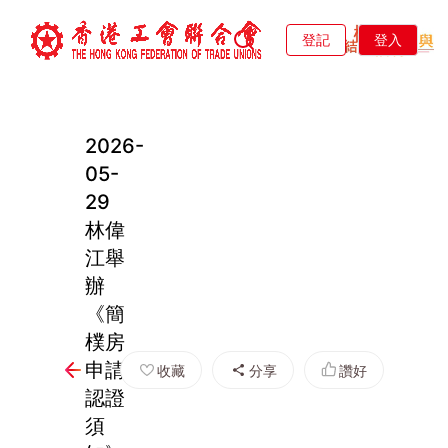
登記
登入
2026-
05-
29
林偉
江舉
辦
《簡
樸房
申請
收藏
分享
讚好
認證
須