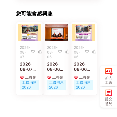
您可能會感興趣
2026-
2026-
2026-
08-
08-
08-
07
06
06
2026-
2026-
2026-
08-07
08-06
08-06
【施政報
京港工會
【施政報
工聯會
工聯會
工聯會
加入
告重點建
深化交流
告重點建
工會
工聯消息
工聯消息
工聯消息
議】梁子
合作 共促
議】陳穎
2026
2026
2026
穎：政府
人才培育
欣：倡政
要加強重
與職工服
府釋放婦
提交
視建造業
務創新發
女勞動力
意見
職業安全
展
發展多元
及工傷權
託兒服務
益保障
營造生育