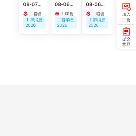
08-07
08-06
08-06
【施政報
京港工會
【施政報
工聯會
工聯會
工聯會
加入
告重點建
深化交流
告重點建
工聯消息
工聯消息
工聯消息
工會
議】梁子
合作 共促
議】陳穎
2026
2026
2026
穎：政府
人才培育
欣：倡政
要加強重
與職工服
府釋放婦
提交
視建造業
務創新發
女勞動力
意見
職業安全
展
發展多元
及工傷權
託兒服務
益保障
營造生育
友好社會
Copyright ©
聯絡
歷史
網站
人才
問卷
友好
使用
香港工會聯合