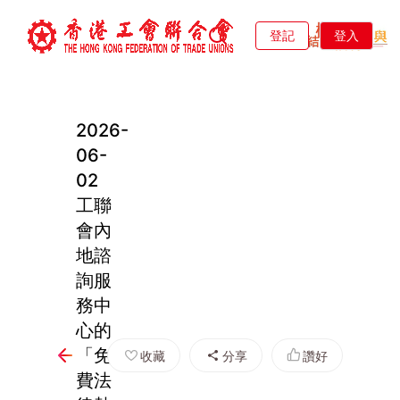
登記
登入
2026-
06-
02
工聯
會內
地諮
詢服
務中
心的
「免
收藏
分享
讚好
費法