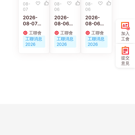
08-
08-
08-
07
06
06
2026-
2026-
2026-
08-07
08-06
08-06
【施政報
京港工會
【施政報
工聯會
工聯會
工聯會
加入
告重點建
深化交流
告重點建
工聯消息
工聯消息
工聯消息
工會
議】梁子
合作 共促
議】陳穎
2026
2026
2026
穎：政府
人才培育
欣：倡政
要加強重
與職工服
府釋放婦
提交
視建造業
務創新發
女勞動力
意見
職業安全
展
發展多元
及工傷權
託兒服務
益保障
營造生育
友好社會