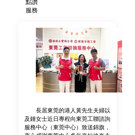
點讚
服務
長居東莞的港人黃先生夫婦以
及鍾女士近日專程向東莞工聯諮詢
服務中心（東莞中心）致送錦旗，