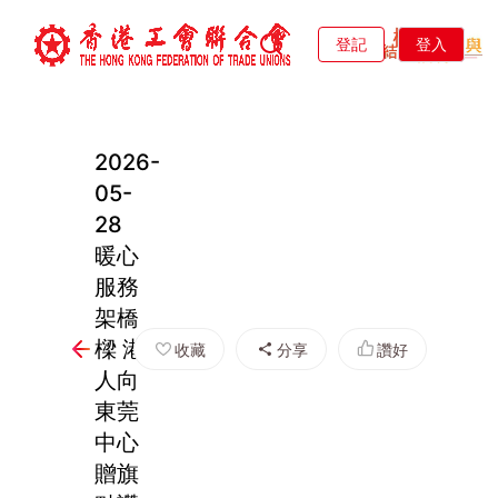
登記
登入
2026-
05-
28
暖心
服務
架橋
樑 港
收藏
分享
讚好
人向
東莞
中心
贈旗