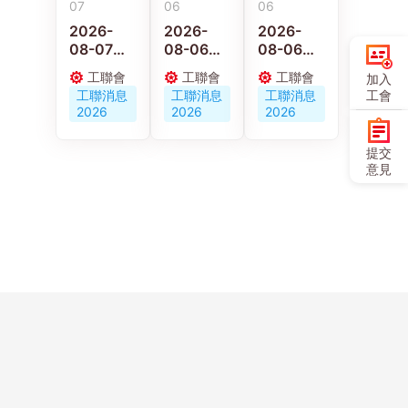
07
06
06
2026-
2026-
2026-
08-07
08-06
08-06
【施政報
京港工會
【施政報
工聯會
工聯會
工聯會
加入
告重點建
深化交流
告重點建
工聯消息
工聯消息
工聯消息
工會
議】梁子
合作 共促
議】陳穎
2026
2026
2026
穎：政府
人才培育
欣：倡政
要加強重
與職工服
府釋放婦
提交
視建造業
務創新發
女勞動力
意見
職業安全
展
發展多元
及工傷權
託兒服務
益保障
營造生育
友好社會