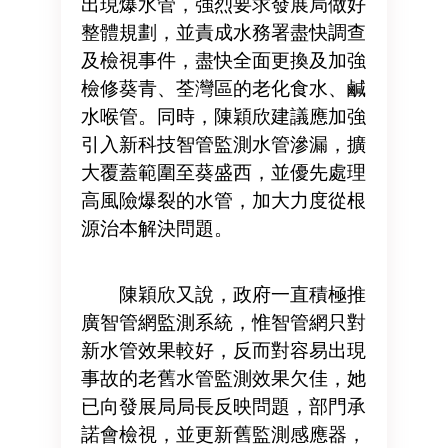
出現爆水管，強烈要求發展局做好
整體規劃，並責成水務署盡快調查
及檢視事件，盡快全面更換及加強
檢修葵青、荃灣區的老化食水、鹹
水喉管。同時，陳穎欣建議應加強
引入新科技智管監測水管滲漏，擴
大覆蓋範圍至葵盛西，並優先處理
高風險爆裂的水管，加大力度從根
源治本解決問題。
陳穎欣又說，政府一直積極推
廣智管網監測系統，惟智管網只對
新水管效果較好，反而對容易出現
事故的老舊水管監測效果欠佳，她
已向發展局局長反映問題，部門承
諾會檢視，並更新舊監測感應器，