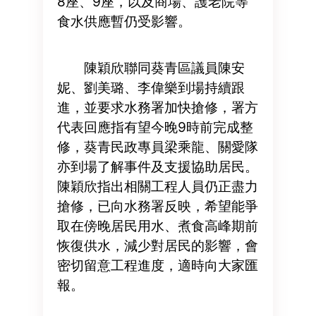
8座、9座，以及商場、護老院等
食水供應暫仍受影響。
陳穎欣聯同葵青區議員陳安
妮、劉美璐、李偉樂到場持續跟
進，並要求水務署加快搶修，署方
代表回應指有望今晚9時前完成整
修，葵青民政專員梁乘龍、關愛隊
亦到場了解事件及支援協助居民。
陳穎欣指出相關工程人員仍正盡力
搶修，已向水務署反映，希望能爭
取在傍晚居民用水、煮食高峰期前
恢復供水，減少對居民的影響，會
密切留意工程進度，適時向大家匯
報。