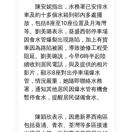
陳安妮指出，水務署已安排水
車及約十多個水箱到邨內多處擺
放，包括8座至10座位置及月海灣
等。劉美璐表示，葵盛西邨停車場
因食水管爆裂出現路陷，加上有貨
車因為路陷被困，導致搶修工程受
阻延。劉美璐說，今早6時半起陸
續收到居民電話，與及提供的相片
影片，顯示8座對出停車場爆水
管，情況嚴重，她隨即聯絡水務
署，通知其他居民因爆水管有機會
暫停食水，提醒居民儲備食水。
陳穎欣表示，因應新界西南區
包括葵涌、青衣、荃灣等多區接連