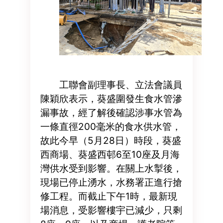
工聯會副理事長、立法會議員
陳穎欣表示，葵盛圍發生食水管滲
漏事故，經了解後確認涉事水管為
一條直徑200毫米的食水供水管，
故此今早（5月28日）時段，葵盛
西商場、葵盛西邨6至10座及月海
灣供水受到影響。在關上水掣後，
現場已停止湧水，水務署正進行搶
修工程。而截止下午1時，最新現
場消息，受影響樓宇已減少，只剩