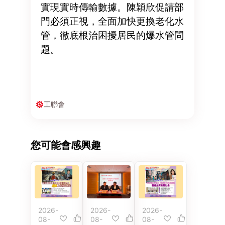
實現實時傳輸數據。陳穎欣促請部
門必須正視，全面加快更換老化水
管，徹底根治困擾居民的爆水管問
題。
工聯會
您可能會感興趣
2026-
2026-
2026-
08-
08-
08-