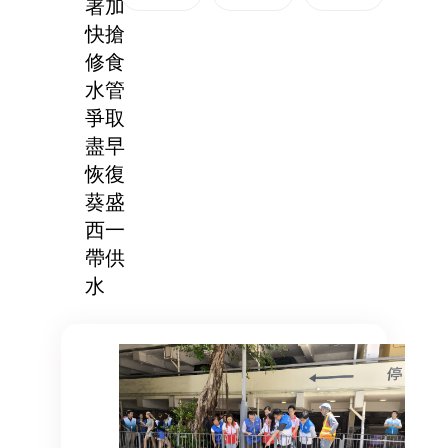
署加
快搶
修食
水管
爭取
盡早
恢復
葵盛
西一
帶供
水