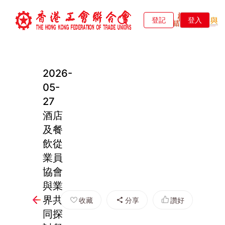
登記
登入
2026-
05-
27
酒店
及餐
飲從
業員
協會
與業
界共
收藏
分享
讚好
同探