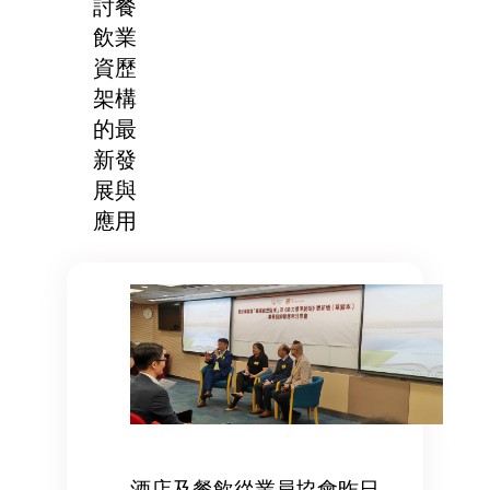
討餐
飲業
資歷
架構
的最
新發
展與
應用
酒店及餐飲從業員協會昨日