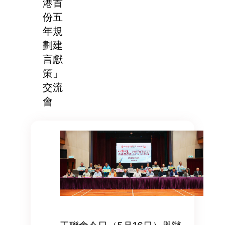
港首
份五
年規
劃建
言獻
策」
交流
會