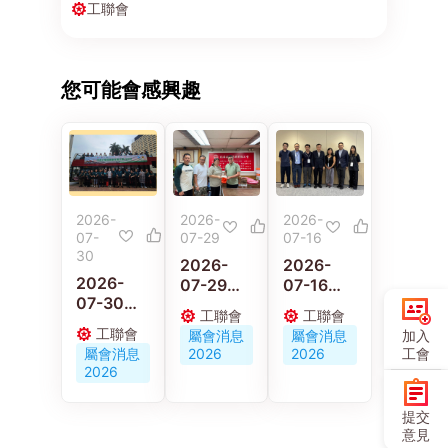
工聯會
您可能會感興趣
2026-
2026-
2026-
07-
07-29
07-16
30
2026-
2026-
2026-
07-29
07-16
07-30
58歲的士
黃國、林
工聯會
工聯會
黃國與林
司機猝逝
偉江李廣
工聯會
加入
屬會消息
屬會消息
偉江參加
遺妻兒 汽
宇與工會
工會
屬會消息
2026
2026
「汽車從
車交通運
代表會面
2026
業員健康
輸業總工
聽取對平
推廣活動
會協助非
台工作者
提交
2026」
會員家屬
工傷補償
意見
共同推動
申援助金
機制立法