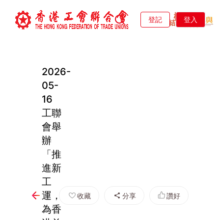
登記
登入
2026-
05-
16
工聯
會舉
辦
「推
進新
工
運，
收藏
分享
讚好
為香