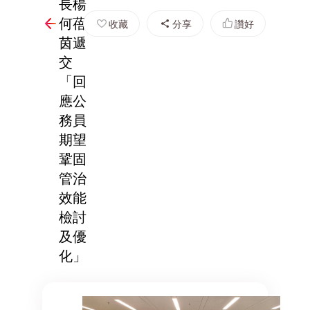
長楊
何蓓
收藏
分享
讚好
茵遞
交
「回
應公
務員
期望
鞏固
管治
效能
檢討
及優
化」