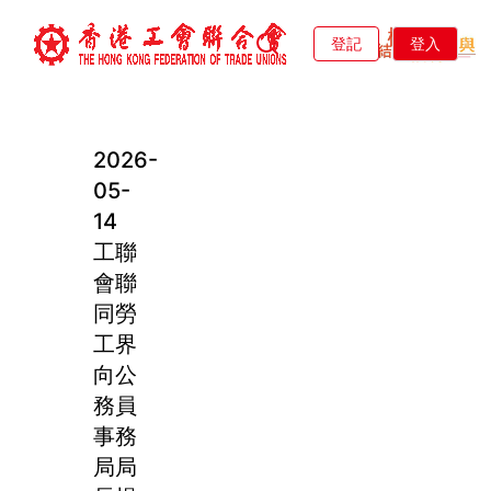
登記
登入
2026-
05-
14
工聯
會聯
同勞
工界
向公
務員
事務
局局