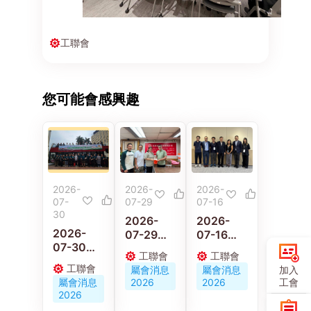
工聯會
您可能會感興趣
2026-
2026-
2026-
07-
07-29
07-16
30
2026-
2026-
2026-
07-29
07-16
07-30
58歲的士
黃國、林
工聯會
工聯會
黃國與林
司機猝逝
偉江李廣
工聯會
屬會消息
屬會消息
加入
偉江參加
遺妻兒 汽
宇與工會
屬會消息
2026
2026
工會
「汽車從
車交通運
代表會面
2026
業員健康
輸業總工
聽取對平